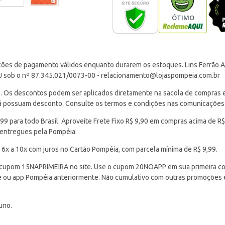
ções de pagamento válidos enquanto durarem os estoques. Lins Ferrão Ar
J sob o nº 87.345.021/0073-00 -
relacionamento@lojaspompeia.com.br
Os descontos podem ser aplicados diretamente na sacola de compras e s
 já possuam desconto. Consulte os termos e condições nas comunicações
 para todo Brasil. Aproveite Frete Fixo R$ 9,90 em compras acima de R$
 entregues pela Pompéia.
 6x a 10x com juros no Cartão Pompéia, com parcela mínima de R$ 9,99.
cupom 15NAPRIMEIRA no site. Use o cupom 20NOAPP em sua primeira com
ite ou app Pompéia anteriormente. Não cumulativo com outras promoções
uno.