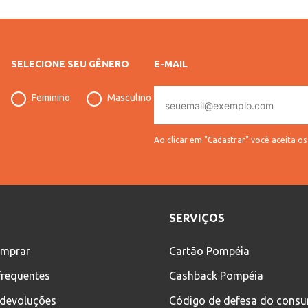
SELECIONE SEU GÊNERO
E-MAIL
E-
Feminino
Masculino
mail
Ao clicar em "Cadastrar" você aceita o
SERVIÇOS
mprar
Cartão Pompéia
frequentes
Cashback Pompéia
 devoluções
Código de defesa do cons