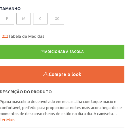
TAMANHO
P
M
G
GG
Tabela de Medidas
ADICIONAR À SACOLA
Compre o look
DESCRIÇÃO DO PRODUTO
Pijama masculino desenvolvido em meia malha com toque macio e
confortável, perfeito para proporcionar noites mais aconchegantes e
momentos de descanso cheios de estilo no dia a dia. A camiseta
possui gola redonda com reforço interno, mangas longas e
Ler Mais
acabamentos simples que garantem conforto e praticidade durante o