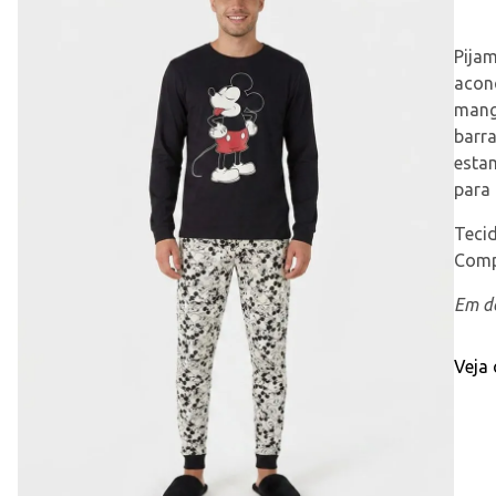
Pija
aconc
manga
barra
estam
para 
Teci
Comp
Em de
Veja