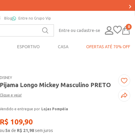
Blog
Entre no Grupo Vip
0
Entre ou cadastre-se
ESPORTIVO
CASA
OFERTAS ATÉ 70% OFF
DISNEY
Pijama Longo Mickey Masculino PRETO
Clique e veja!
Lojas Pompéia
R$
109
,
90
ou
5
x
de
R$
21,98
sem juros