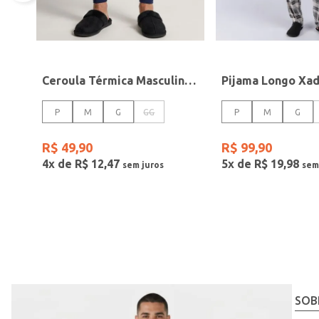
Ceroula Térmica Masculina MARINHO
P
M
G
GG
P
M
G
R$
49
,
90
R$
99
,
90
4
x de
R$
12
,
47
5
x de
R$
19
,
98
SOB