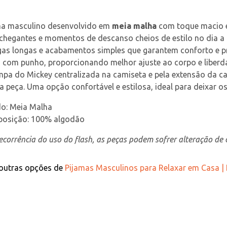
ma masculino desenvolvido em 
meia malha
 com toque macio e
hegantes e momentos de descanso cheios de estilo no dia a d
s longas e acabamentos simples que garantem conforto e pra
 com punho, proporcionando melhor ajuste ao corpo e liberda
pa do Mickey centralizada na camiseta e pela extensão da cal
a peça. Uma opção confortável e estilosa, ideal para deixar
do: Meia Malha
osição: 100% algodão
corrência do uso do flash, as peças podem sofrer alteração de c
 outras opções de
Pijamas Masculinos para Relaxar em Casa |