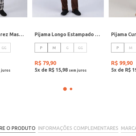
Pijama Longo Xadrez Masculino CINZA
Pijama Longo Estampado Masculino MARROM
GG
P
M
G
GG
P
M
R$
79
,
90
R$
99
,
90
5
x de
R$
15
,
98
5
x de
R$
1
RE O PRODUTO
INFORMAÇÕES COMPLEMENTARES
MARC