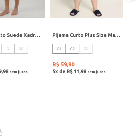
Pijama Curto Suede Xadrez Masculino MARINHO
Pijama Curto Plus Size Masculino MARINHO
G
GG
G1
G2
G3
R$
59
,
90
9
,
98
5
x de
R$
11
,
98
A