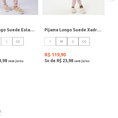
Pijama Longo Suede Estampado Feminino ROSA
Pijama Longo Suede Xadrez Feminino ROSA
G
GG
P
M
G
GG
R$
119
,
90
3
,
98
5
x de
R$
23
,
98
A