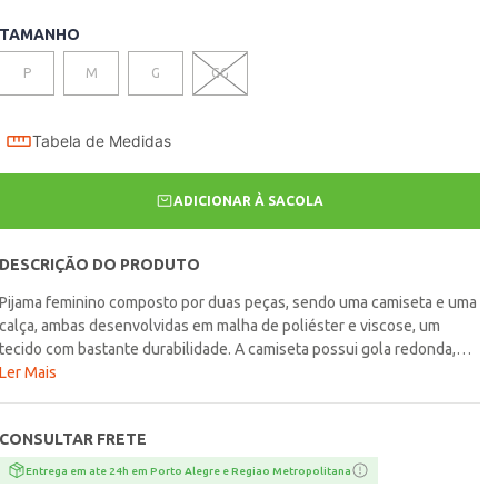
TAMANHO
P
M
G
GG
Tabela de Medidas
ADICIONAR À SACOLA
DESCRIÇÃO DO PRODUTO
Pijama feminino composto por duas peças, sendo uma camiseta e uma
calça, ambas desenvolvidas em malha de poliéster e viscose, um
tecido com bastante durabilidade. A camiseta possui gola redonda,
mangas compridas, barra com acabamento simples e escritas na parte
Ler Mais
frontal. A calça possui cós elástico, barra com acabamento em punho
e diferencial de estampa em toda a extensão da peça. Suavidade e
CONSULTAR FRETE
conforto para suas noites!\n\nTecido: Malha\nComposição: 67%
poliéster, 33% viscose
Entrega em ate 24h em Porto Alegre e Regiao Metropolitana