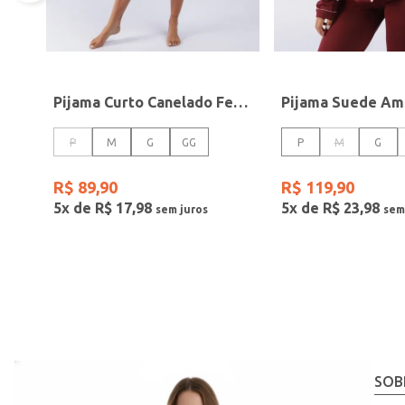
Pijama Curto Canelado Feminino ROSA
P
M
G
GG
P
M
G
R$
89
,
90
R$
119
,
90
5
x de
R$
17
,
98
5
x de
R$
23
,
98
SOB