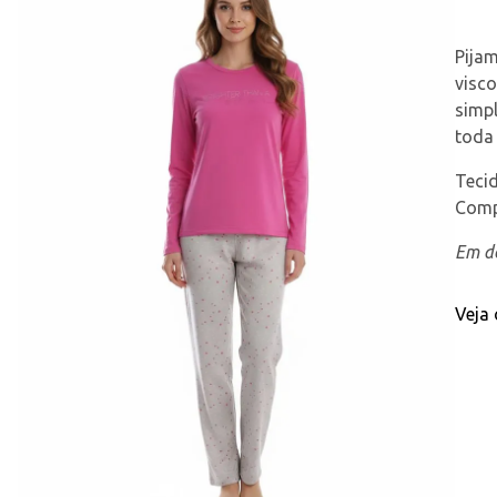
Pija
visc
simpl
toda 
Teci
Comp
Em de
Veja