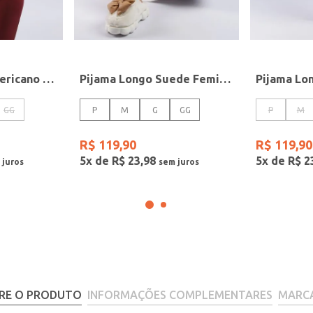
Pijama Suede Americano Feminino VINHO
Pijama Longo Suede Feminino ROSE
GG
P
M
G
GG
P
M
R$
119
,
90
R$
119
,
90
5
x de
R$
23
,
98
5
x de
R$
2
RE O PRODUTO
INFORMAÇÕES COMPLEMENTARES
MARC