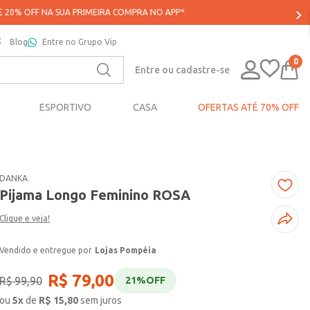
Blog
Entre no Grupo Vip
0
Entre ou cadastre-se
ESPORTIVO
CASA
OFERTAS ATÉ 70% OFF
DANKA
Pijama Longo Feminino ROSA
Clique e veja!
Lojas Pompéia
R$
79
,
00
R$
99
,
90
21%
OFF
ou
5
x
de
R$
15,80
sem juros