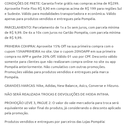
CONDIÇÕES DE FRETE: Garanta frete grátis nas compras acima de R$299.
Aproveite Frete Fixo R$ 9,90 em compras acima de R$ 199 para regiões Sul
e Sudeste. Válido para modalidades transportadora e econômica. Válido
apenas para produtos vendidos e entregues pela Pompéia.
PARCELAMENTO: Parcelamento de 1x a 5x sem juros, com parcela mínima
de R$ 9,99. De 6x a 10x com juros no Cartão Pompéia, com parcela mínima
de R$ 9,99.
PRIMEIRA COMPRA: Aproveite 15% Off na sua primeira compra com o
cupom 15NAPRIMEIRA no site. Use o cupom 20NOAPP em sua primeira
compra no APP e ganhe 20% Off. Válido 01 uso por CPF. Desconto válido
somente para clientes que não realizaram compra online no site ou app
Pompéia anteriormente. Não cumulativo com outras promoções.
Promoções válidas para produtos vendidos e entregues pela marca
Pompéia.
GRANDES MARCAS: Nike, Adidas, New Balance, Asics, Converse e Mizuno.
NÃO SERÁ REALIZADA TROCAS E DEVOLUÇÕES DE MODA INTIMA.
PROMOÇÃO LEVE 3, PAGUE 2: O valor do vale-mercadoria para troca será
equivalente ao valor final do produto, já considerando o desconto aplicado
pela promoção.
Produtos vendidos e entregues por parceiros das Lojas Pompéia: