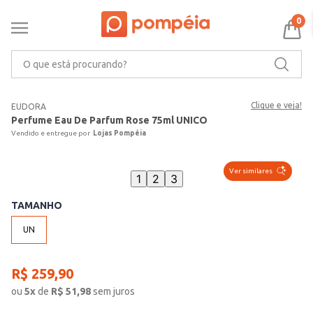
0
O que está procurando?
Clique e veja!
EUDORA
Perfume Eau De Parfum Rose 75ml UNICO
Lojas Pompéia
Ver similares
1
2
3
TAMANHO
UN
R$
259
,
90
ou
5
x
de
R$
51,98
sem juros