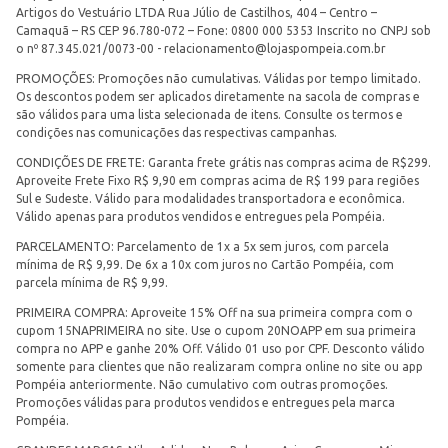
Artigos do Vestuário LTDA Rua Júlio de Castilhos, 404 – Centro –
Camaquã – RS CEP 96.780-072 – Fone: 0800 000 5353 Inscrito no CNPJ sob
o nº 87.345.021/0073-00 -
relacionamento@lojaspompeia.com.br
PROMOÇÕES: Promoções não cumulativas. Válidas por tempo limitado.
Os descontos podem ser aplicados diretamente na sacola de compras e
são válidos para uma lista selecionada de itens. Consulte os termos e
condições nas comunicações das respectivas campanhas.
CONDIÇÕES DE FRETE: Garanta frete grátis nas compras acima de R$299.
Aproveite Frete Fixo R$ 9,90 em compras acima de R$ 199 para regiões
Sul e Sudeste. Válido para modalidades transportadora e econômica.
Válido apenas para produtos vendidos e entregues pela Pompéia.
PARCELAMENTO: Parcelamento de 1x a 5x sem juros, com parcela
mínima de R$ 9,99. De 6x a 10x com juros no Cartão Pompéia, com
parcela mínima de R$ 9,99.
PRIMEIRA COMPRA: Aproveite 15% Off na sua primeira compra com o
cupom 15NAPRIMEIRA no site. Use o cupom 20NOAPP em sua primeira
compra no APP e ganhe 20% Off. Válido 01 uso por CPF. Desconto válido
somente para clientes que não realizaram compra online no site ou app
Pompéia anteriormente. Não cumulativo com outras promoções.
Promoções válidas para produtos vendidos e entregues pela marca
Pompéia.