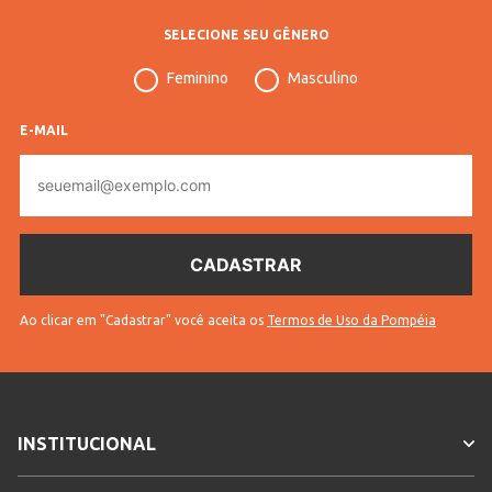
Sem
* Para sua segurança, não
SELECIONE SEU GÊNERO
troca
efetuamos a troca deste produto.
Feminino
Masculino
Gênero
Feminino
E-MAIL
Idade
Adulto
E-
mail
Ao clicar em "Cadastrar" você aceita os
Termos de Uso da Pompéia
INSTITUCIONAL