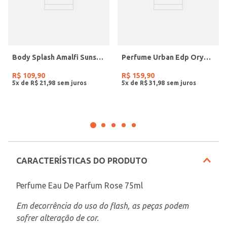
Body Splash Amalfi Sunset Skelt 100ml UNICO
Perfume Urban Edp Orygens Fragrances 100ml UNICO
R$
109
,
90
R$
159
,
90
5
x de
R$
21
,
98
5
x de
R$
31
,
98
CARACTERÍSTICAS DO PRODUTO
Perfume Eau De Parfum Rose 75ml
Em decorrência do uso do flash, as peças podem 
sofrer alteração de cor.