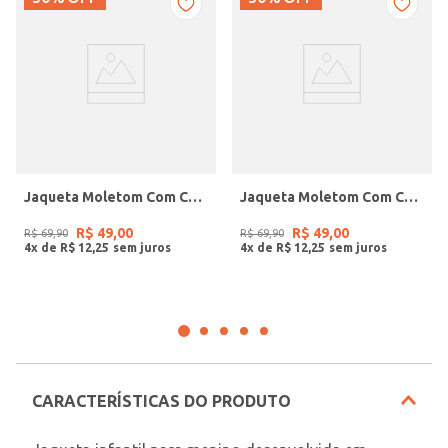
Jaqueta Moletom Com Capuz Juvenil Para Menina- BEGE
Jaqueta Moletom Com Capuz Juvenil Para Menina- PINK
R$
49
,
00
R$
49
,
00
R$
69
,
90
R$
69
,
90
4
x de
R$
12
,
25
4
x de
R$
12
,
25
CARACTERÍSTICAS DO PRODUTO