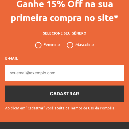
Ganhe 15% Off na sua
Vendido Por
Lojas Pompéia
Código Completo
10402606975902
primeira compra no site*
Gênero
Masculino
SELECIONE SEU GÊNERO
Idade
Infantil
Feminino
Masculino
Tecido
Nylon
Cores
Preto
E-MAIL
E-
mail
Ao clicar em "Cadastrar" você aceita os
Termos de Uso da Pompéia