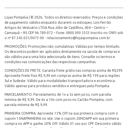
Lojas Pompéia | © 2026, Todos os direitos reservados. Preços e condições
de pagamento válidos enquanto durarem os estoques. Lins Ferrão
Artigos do Vestuário LTDA Rua Júlio de Castilhos, 404 – Centro –
Camaquã – RS CEP 96.780-072 – Fone: 0800 000 5353 Inscrito no CNPJ sob
o nº 87.345.021/0073-00 -
relacionamento@lojaspompeia.com.br
PROMOÇÕES: Promoções não cumulativas. Válidas por tempo limitado.
Os descontos podem ser aplicados diretamente na sacola de compras e
são válidos para uma lista selecionada de itens. Consulte os termos e
condições nas comunicações das respectivas campanhas.
CONDIÇÕES DE FRETE: Garanta frete grátis nas compras acima de R$299.
Aproveite Frete Fixo R$ 9,90 em compras acima de R$ 199 para regiões
Sul e Sudeste. Válido para modalidades transportadora e econômica.
Válido apenas para produtos vendidos e entregues pela Pompéia.
PARCELAMENTO: Parcelamento de 1x a 5x sem juros, com parcela
mínima de R$ 9,99. De 6x a 10x com juros no Cartão Pompéia, com
parcela mínima de R$ 9,99.
PRIMEIRA COMPRA: Aproveite 15% Off na sua primeira compra com o
cupom 15NAPRIMEIRA no site. Use o cupom 20NOAPP em sua primeira
compra no APP e ganhe 20% Off. Válido 01 uso por CPF. Desconto válido