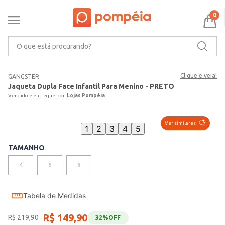
0
O que está procurando?
Clique e veja!
GANGSTER
Jaqueta Dupla Face Infantil Para Menino - PRETO
Lojas Pompéia
Ver similares
1
2
3
4
5
TAMANHO
4
6
8
Tabela de Medidas
R$
149
,
90
R$
219
,
90
32%
OFF