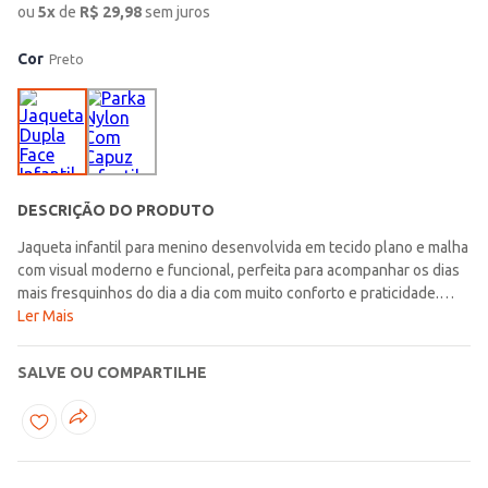
ou
5
x
de
R$
29,98
sem juros
Cor
Preto
DESCRIÇÃO DO PRODUTO
Jaqueta infantil para menino desenvolvida em tecido plano e malha
com visual moderno e funcional, perfeita para acompanhar os dias
mais fresquinhos do dia a dia com muito conforto e praticidade.
Possui capuz, mangas longas, fechamento frontal por zíper e
Ler Mais
bolsos funcionais que garantem proteção e comodidade durante o
uso. O diferencial fica por conta do modelo dupla face,
SALVE OU COMPARTILHE
proporcionando versatilidade para criar diferentes combinações e
estilos em uma única peça. Uma opção confortável e estilosa, ideal
para complementar os looks infantis com muito aconchego e
personalidade!\n\nTecido: Plano e Malha\nComposição: 100%
poliéster