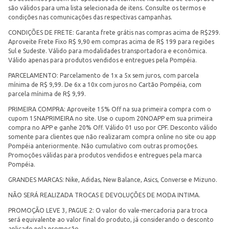
são válidos para uma lista selecionada de itens. Consulte os termos e
condições nas comunicações das respectivas campanhas.
CONDIÇÕES DE FRETE: Garanta frete grátis nas compras acima de R$299.
Aproveite Frete Fixo R$ 9,90 em compras acima de R$ 199 para regiões
Sul e Sudeste. Válido para modalidades transportadora e econômica.
Válido apenas para produtos vendidos e entregues pela Pompéia.
PARCELAMENTO: Parcelamento de 1x a 5x sem juros, com parcela
mínima de R$ 9,99. De 6x a 10x com juros no Cartão Pompéia, com
parcela mínima de R$ 9,99.
PRIMEIRA COMPRA: Aproveite 15% Off na sua primeira compra com o
cupom 15NAPRIMEIRA no site. Use o cupom 20NOAPP em sua primeira
compra no APP e ganhe 20% Off. Válido 01 uso por CPF. Desconto válido
somente para clientes que não realizaram compra online no site ou app
Pompéia anteriormente. Não cumulativo com outras promoções.
Promoções válidas para produtos vendidos e entregues pela marca
Pompéia.
GRANDES MARCAS: Nike, Adidas, New Balance, Asics, Converse e Mizuno.
NÃO SERÁ REALIZADA TROCAS E DEVOLUÇÕES DE MODA INTIMA.
PROMOÇÃO LEVE 3, PAGUE 2: O valor do vale-mercadoria para troca
será equivalente ao valor final do produto, já considerando o desconto
aplicado pela promoção.