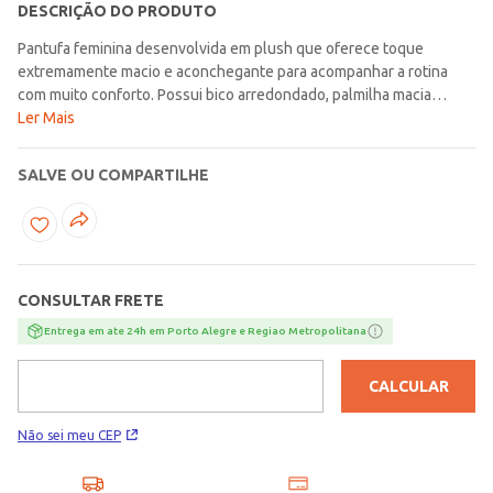
DESCRIÇÃO DO PRODUTO
Pantufa feminina desenvolvida em plush que oferece toque
extremamente macio e aconchegante para acompanhar a rotina
com muito conforto. Possui bico arredondado, palmilha macia
almofadada, aba superior e solado em sintético antiderrapante,
Ler Mais
reunindo praticidade e segurança para os momentos de descanso
no dia a dia. Com visual básico e acolhedor, é uma escolha perfeita
SALVE OU COMPARTILHE
para manter os pés aquecidos e proporcionar bem-estar com
suavidade em diferentes ocasiões!\n\nMaterial: Plush
CONSULTAR FRETE
Entrega em ate 24h em Porto Alegre e Regiao Metropolitana
CALCULAR
Não sei meu CEP