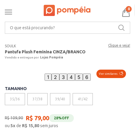
0
O que está procurando?
Clique e veja!
SOULK
Pantufa Plush Feminina CINZA/BRANCO
Lojas Pompéia
Ver similares
1
2
3
4
5
6
TAMANHO
35/36
37/38
39/40
41/42
R$
79
,
00
R$
109
,
90
28%
OFF
ou
5
x
de
R$
15,80
sem juros