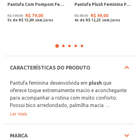
Pantufa Com Pompom Feminina ROSA
Pantufa Plush Feminina PRETO
R$
79
,
00
R$
49
,
00
R$
109
,
90
R$
89
,
90
5
x de
R$
15
,
80
4
x de
R$
12
,
25
CARACTERÍSTICAS DO PRODUTO
Pantufa feminina desenvolvida em 
plush
 que 
oferece toque extremamente macio e aconchegante 
para acompanhar a rotina com muito conforto. 
Possui bico arredondado, palmilha macia 
almofadada, aba superior e solado em sintético 
Ler mais
Material: Plush
antiderrapante, reunindo praticidade e segurança 
para os momentos de descanso no dia a dia. Com 
Em decorrência do uso do flash, as peças podem 
visual básico e acolhedor, é uma escolha perfeita 
MARCA
sofrer alteração de cor.