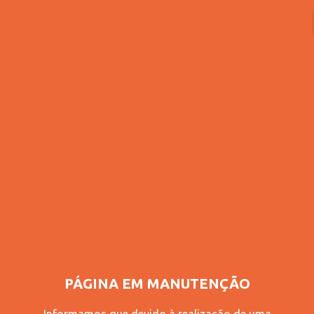
APROVEITE 5% OFF NO PIX
0
O que está procurando?
PÁGINA EM MANUTENÇÃO