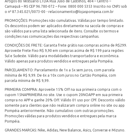
Artigos do Vestuário LTDA Rua Júlio de Castilhos, 404 – Centro –
Camaquã – RS CEP 96.780-072 – Fone: 0800 000 5353 Inscrito no CNPJ sob
o nº 87.345.021/0073-00 -
relacionamento@lojaspompeia.com.br
PROMOÇÕES: Promoções não cumulativas. Válidas por tempo limitado.
Os descontos podem ser aplicados diretamente na sacola de compras e
são válidos para uma lista selecionada de itens. Consulte os termos e
condições nas comunicações das respectivas campanhas.
CONDIÇÕES DE FRETE: Garanta frete grátis nas compras acima de R$299.
Aproveite Frete Fixo R$ 9,90 em compras acima de R$ 199 para regiões
Sul e Sudeste. Válido para modalidades transportadora e econômica.
Válido apenas para produtos vendidos e entregues pela Pompéia.
PARCELAMENTO: Parcelamento de 1x a 5x sem juros, com parcela
mínima de R$ 9,99. De 6x a 10x com juros no Cartão Pompéia, com
parcela mínima de R$ 9,99.
PRIMEIRA COMPRA: Aproveite 15% Off na sua primeira compra com o
cupom 15NAPRIMEIRA no site. Use o cupom 20NOAPP em sua primeira
compra no APP e ganhe 20% Off. Válido 01 uso por CPF. Desconto válido
somente para clientes que não realizaram compra online no site ou app
Pompéia anteriormente. Não cumulativo com outras promoções.
Promoções válidas para produtos vendidos e entregues pela marca
Pompéia.
GRANDES MARCAS: Nike, Adidas, New Balance, Asics, Converse e Mizuno.