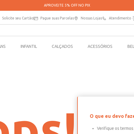
APROVEITE 5% OFF NO PIX
Solicite seu Cartão
Pague suas Parcelas
Nossas Lojas
Atendimento
ANS
INFANTIL
CALÇADOS
ACESSÓRIOS
BE
ps!
O que eu devo faz
Verifique os termos 