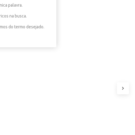
nica palavra.
ricos na busca.
nimos do termo desejado.