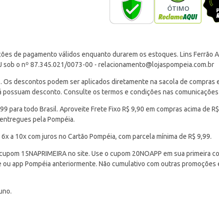
ções de pagamento válidos enquanto durarem os estoques. Lins Ferrão Ar
J sob o nº 87.345.021/0073-00 -
relacionamento@lojaspompeia.com.br
Os descontos podem ser aplicados diretamente na sacola de compras e s
 já possuam desconto. Consulte os termos e condições nas comunicações
 para todo Brasil. Aproveite Frete Fixo R$ 9,90 em compras acima de R$
 entregues pela Pompéia.
 6x a 10x com juros no Cartão Pompéia, com parcela mínima de R$ 9,99.
cupom 15NAPRIMEIRA no site. Use o cupom 20NOAPP em sua primeira com
ite ou app Pompéia anteriormente. Não cumulativo com outras promoções
uno.