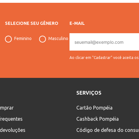
SELECIONE SEU GÊNERO
E-MAIL
E-
Feminino
Masculino
mail
Ao clicar em "Cadastrar" você aceita o
SERVIÇOS
mprar
Cartão Pompéia
frequentes
Cashback Pompéia
 devoluções
Código de defesa do cons