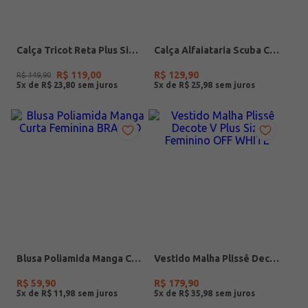
Calça Tricot Reta Plus Size Feminina MARROM
Calça Alfaiataria Scuba Crepe Plus Size Feminina PRETO
R$
119
,
00
R$
129
,
90
R$
149
,
90
5
x de
R$
23
,
80
5
x de
R$
25
,
98
Blusa Poliamida Manga Curta Feminina BRANCO
Vestido Malha Plissê Decote V Plus Size Feminino OFF WHITE
R$
59
,
90
R$
179
,
90
5
x de
R$
11
,
98
5
x de
R$
35
,
98