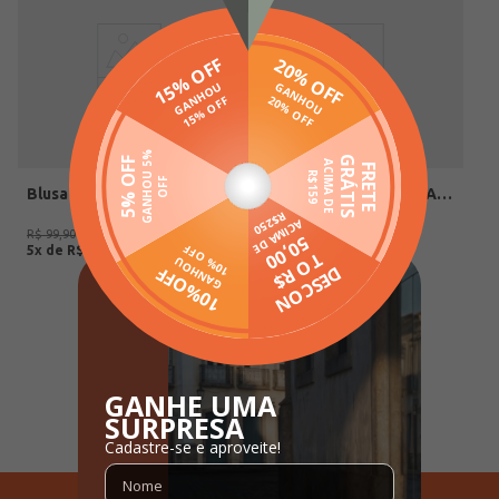
Blusa Tricot Gola Alta Plus Size Feminina MARROM
Calça Reta Feminina BRANCO
R$
79
,
00
R$
49
,
00
R$
99
,
90
R$
119
,
90
5
x de
R$
15
,
80
4
x de
R$
12
,
25
1