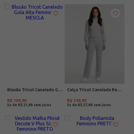
Blusão Tricot Canelado Gola Alta Feminino MESCLA
Calça Tricot Canelada Reta Feminina MESCLA
R$
109
,
90
R$
139
,
90
5
x de
R$
21
,
98
5
x de
R$
27
,
98