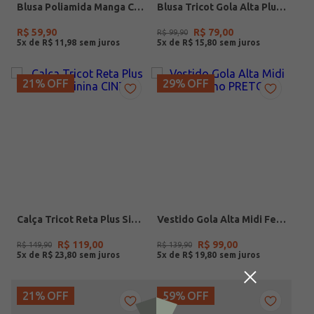
Blusa Poliamida Manga Curta Feminina PRETO
Blusa Tricot Gola Alta Plus Size Feminina CINZA
R$
59
,
90
R$
79
,
00
R$
99
,
90
5
x de
R$
11
,
98
5
x de
R$
15
,
80
21%
OFF
29%
OFF
Calça Tricot Reta Plus Size Feminina CINZA
Vestido Gola Alta Midi Feminino PRETO
R$
119
,
00
R$
99
,
00
R$
149
,
90
R$
139
,
90
5
x de
R$
23
,
80
5
x de
R$
19
,
80
21%
OFF
59%
OFF