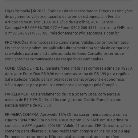
Lojas Pompéia | © 2026, Todos os direitos reservados. Preços e condições
de pagamento válidos enquanto durarem os estoques. Lins Ferrão
Artigos do Vestuário LTDA Rua Júlio de Castilhos, 404 – Centro –
Camaquã – RS CEP 96.780-072 – Fone: 0800 000 5353 Inscrito no CNPJ sob
o nº 87.345.021/0073-00 -
relacionamento@lojaspompeia.com.br
PROMOÇÕES: Promoções não cumulativas. Válidas por tempo limitado.
Os descontos podem ser aplicados diretamente na sacola de compras e
são válidos para uma lista selecionada de itens. Consulte os termos e
condições nas comunicações das respectivas campanhas.
CONDIÇÕES DE FRETE: Garanta frete grátis nas compras acima de R$299.
Aproveite Frete Fixo R$ 9,90 em compras acima de R$ 199 para regiões
Sul e Sudeste. Válido para modalidades transportadora e econômica.
Válido apenas para produtos vendidos e entregues pela Pompéia.
PARCELAMENTO: Parcelamento de 1x a 5x sem juros, com parcela
mínima de R$ 9,99. De 6x a 10x com juros no Cartão Pompéia, com
parcela mínima de R$ 9,99.
PRIMEIRA COMPRA: Aproveite 15% Off na sua primeira compra com o
cupom 15NAPRIMEIRA no site. Use o cupom 20NOAPP em sua primeira
compra no APP e ganhe 20% Off. Válido 01 uso por CPF. Desconto válido
somente para clientes que não realizaram compra online no site ou app
Pompéia anteriormente. Não cumulativo com outras promoções.