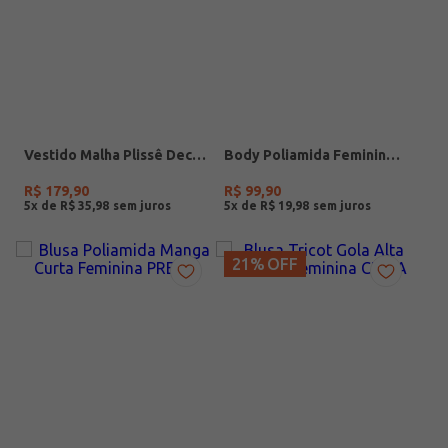
Vestido Malha Plissê Decote V Plus Size Feminino PRETO
Body Poliamida Feminino PRETO
R$
179
,
90
R$
99
,
90
5
x de
R$
35
,
98
5
x de
R$
19
,
98
21%
OFF