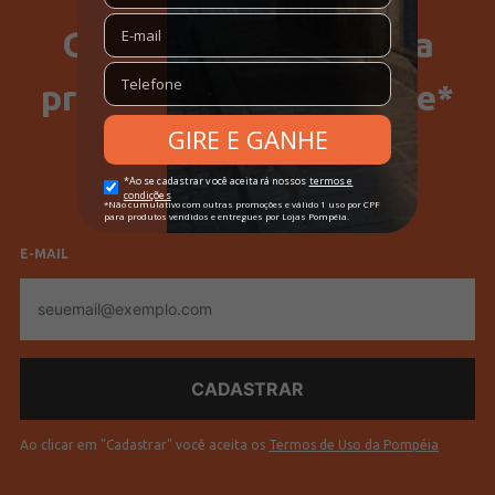
Ganhe 15% Off na sua
primeira compra no site*
SELECIONE SEU GÊNERO
Feminino
Masculino
E-MAIL
E-
mail
Ao clicar em "Cadastrar" você aceita os
Termos de Uso da Pompéia