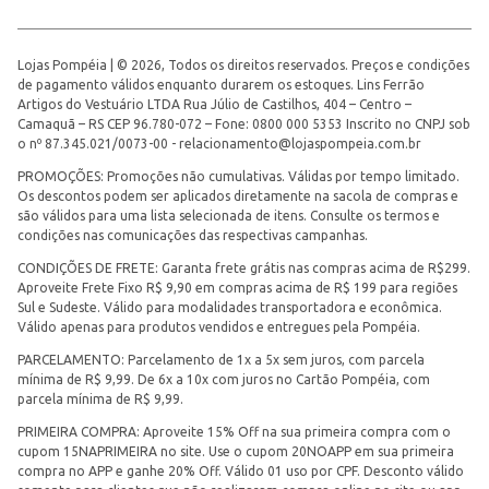
Lojas Pompéia | © 2026, Todos os direitos reservados. Preços e condições
de pagamento válidos enquanto durarem os estoques. Lins Ferrão
Artigos do Vestuário LTDA Rua Júlio de Castilhos, 404 – Centro –
Camaquã – RS CEP 96.780-072 – Fone: 0800 000 5353 Inscrito no CNPJ sob
o nº 87.345.021/0073-00 -
relacionamento@lojaspompeia.com.br
PROMOÇÕES: Promoções não cumulativas. Válidas por tempo limitado.
Os descontos podem ser aplicados diretamente na sacola de compras e
são válidos para uma lista selecionada de itens. Consulte os termos e
condições nas comunicações das respectivas campanhas.
CONDIÇÕES DE FRETE: Garanta frete grátis nas compras acima de R$299.
Aproveite Frete Fixo R$ 9,90 em compras acima de R$ 199 para regiões
Sul e Sudeste. Válido para modalidades transportadora e econômica.
Válido apenas para produtos vendidos e entregues pela Pompéia.
PARCELAMENTO: Parcelamento de 1x a 5x sem juros, com parcela
mínima de R$ 9,99. De 6x a 10x com juros no Cartão Pompéia, com
parcela mínima de R$ 9,99.
PRIMEIRA COMPRA: Aproveite 15% Off na sua primeira compra com o
cupom 15NAPRIMEIRA no site. Use o cupom 20NOAPP em sua primeira
compra no APP e ganhe 20% Off. Válido 01 uso por CPF. Desconto válido