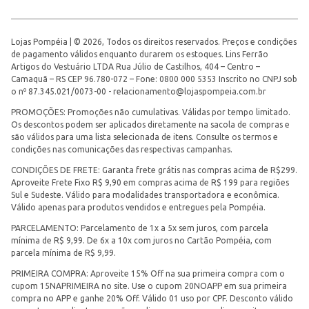
Lojas Pompéia | © 2026, Todos os direitos reservados. Preços e condições
de pagamento válidos enquanto durarem os estoques. Lins Ferrão
Artigos do Vestuário LTDA Rua Júlio de Castilhos, 404 – Centro –
Camaquã – RS CEP 96.780-072 – Fone: 0800 000 5353 Inscrito no CNPJ sob
o nº 87.345.021/0073-00 -
relacionamento@lojaspompeia.com.br
PROMOÇÕES: Promoções não cumulativas. Válidas por tempo limitado.
Os descontos podem ser aplicados diretamente na sacola de compras e
são válidos para uma lista selecionada de itens. Consulte os termos e
condições nas comunicações das respectivas campanhas.
CONDIÇÕES DE FRETE: Garanta frete grátis nas compras acima de R$299.
Aproveite Frete Fixo R$ 9,90 em compras acima de R$ 199 para regiões
Sul e Sudeste. Válido para modalidades transportadora e econômica.
Válido apenas para produtos vendidos e entregues pela Pompéia.
PARCELAMENTO: Parcelamento de 1x a 5x sem juros, com parcela
mínima de R$ 9,99. De 6x a 10x com juros no Cartão Pompéia, com
parcela mínima de R$ 9,99.
PRIMEIRA COMPRA: Aproveite 15% Off na sua primeira compra com o
cupom 15NAPRIMEIRA no site. Use o cupom 20NOAPP em sua primeira
compra no APP e ganhe 20% Off. Válido 01 uso por CPF. Desconto válido