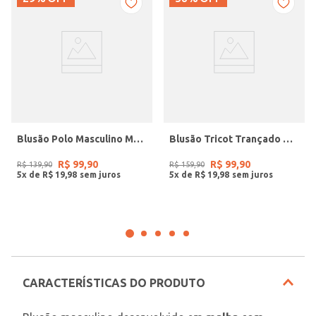
Blusão Polo Masculino MARINHO
Blusão Tricot Trançado Dixie Masculino MARROM
R$
99
,
90
R$
99
,
90
R$
139
,
90
R$
159
,
90
5
x de
R$
19
,
98
5
x de
R$
19
,
98
CARACTERÍSTICAS DO PRODUTO