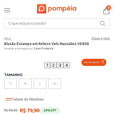
0
O que está procurando?
Clique e veja!
VELS
Blusão Estampa em Relevo Vels Masculino VERDE
Lojas Pompéia
Ver similares
1
2
3
4
TAMANHO
P
M
G
GG
Tabela de Medidas
R$
79
,
90
R$
99
,
90
20%
OFF