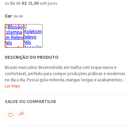
ou
5
x
de
R$
15,98
sem juros
Cor
Verde
DESCRIÇÃO DO PRODUTO
Blusão masculino desenvolvido em malha com toque macio e
confortável, perfeito para compor produções práticas e modernas
no dia a dia. Possui gola redonda, mangas longas e acabamentos
simples que garantem um caimento confortável e versátil para
Ler Mais
diferentes combinações. O diferencial fica por conta da estampa
em relevo presente por toda a peça, trazendo textura e um visual
SALVE OU COMPARTILHE
moderno cheio de personalidade. Uma opção confortável e
estilosa, ideal para criar looks casuais e modernos para diversos
momentos da rotina!\n\nTecido: Malha\nComposição: 98%
poliéster, 02% elastano