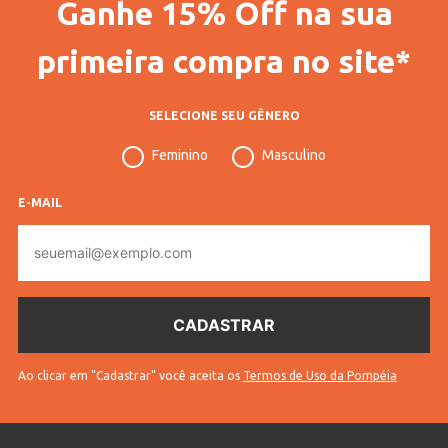
Ganhe 15% Off na sua
Gênero
Masculino
Confecção
Convencional
primeira compra no site*
Idade
Adulto
SELECIONE SEU GÊNERO
Manga
Longa
Feminino
Masculino
Tecido
Moletom
Cores
Verde
E-MAIL
E-
mail
Ao clicar em "Cadastrar" você aceita os
Termos de Uso da Pompéia