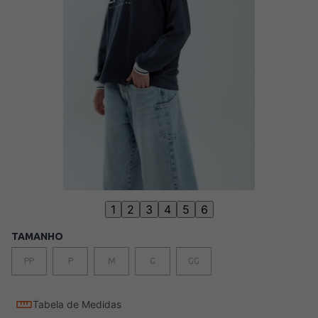
1
2
3
4
5
6
TAMANHO
PP
P
M
G
GG
Tabela de Medidas