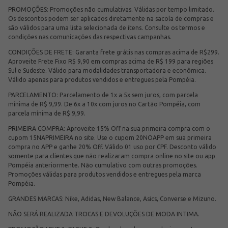
PROMOÇÕES: Promoções não cumulativas. Válidas por tempo limitado.
Os descontos podem ser aplicados diretamente na sacola de compras e
são válidos para uma lista selecionada de itens. Consulte os termos e
condições nas comunicações das respectivas campanhas.
CONDIÇÕES DE FRETE: Garanta frete grátis nas compras acima de R$299.
Aproveite Frete Fixo R$ 9,90 em compras acima de R$ 199 para regiões
Sul e Sudeste. Válido para modalidades transportadora e econômica.
Válido apenas para produtos vendidos e entregues pela Pompéia.
PARCELAMENTO: Parcelamento de 1x a 5x sem juros, com parcela
mínima de R$ 9,99. De 6x a 10x com juros no Cartão Pompéia, com
parcela mínima de R$ 9,99.
PRIMEIRA COMPRA: Aproveite 15% Off na sua primeira compra com o
cupom 15NAPRIMEIRA no site. Use o cupom 20NOAPP em sua primeira
compra no APP e ganhe 20% Off. Válido 01 uso por CPF. Desconto válido
somente para clientes que não realizaram compra online no site ou app
Pompéia anteriormente. Não cumulativo com outras promoções.
Promoções válidas para produtos vendidos e entregues pela marca
Pompéia.
GRANDES MARCAS: Nike, Adidas, New Balance, Asics, Converse e Mizuno.
NÃO SERÁ REALIZADA TROCAS E DEVOLUÇÕES DE MODA INTIMA.