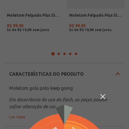
Moletom Felpado Plus Size Feminino PRETO
Moletom Felpado Plus Size Feminino AREIA
R$
99
,
90
R$
99
,
90
5
x de
R$
19
,
98
5
x de
R$
19
,
98
CARACTERÍSTICAS DO PRODUTO
Moletom gola polo keep going
Em decorrência do uso do flash, as peças podem 
sofrer alteração de cor.
Ler mais
Veja outras opções de
Blusões e Suéteres Femininos: