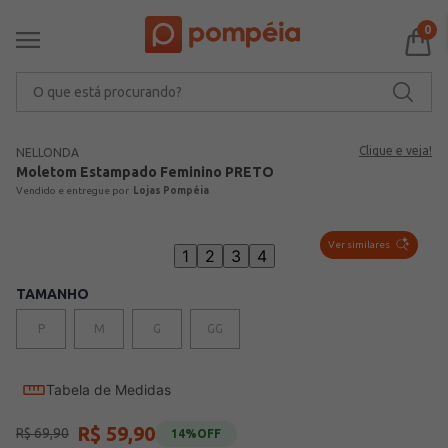
0
O que está procurando?
Clique e veja!
NELLONDA
Moletom Estampado Feminino PRETO
Lojas Pompéia
Ver similares
1
2
3
4
TAMANHO
P
M
G
GG
Tabela de Medidas
R$
59
,
90
R$
69
,
90
14%
OFF