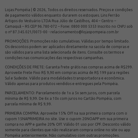
Lojas Pompéia | © 2026, Todos os direitos reservados. Preços e condições
de pagamento válidos enquanto durarem os estoques. Lins Ferrão
Artigos do Vestuário LTDA Rua Júlio de Castilhos, 404 – Centro –
Camaquã – RS CEP 96.780-072 – Fone: 0800 000 5353 Inscrito no CNPJ sob
o nº 87.345.021/0073-00 -
relacionamento@lojaspompeia.com.br
PROMOÇÕES: Promoções não cumulativas. Válidas por tempo limitado.
Os descontos podem ser aplicados diretamente na sacola de compras e
são válidos para uma lista selecionada de itens. Consulte os termos e
condições nas comunicações das respectivas campanhas.
CONDIÇÕES DE FRETE: Garanta frete grátis nas compras acima de R$299.
Aproveite Frete Fixo R$ 9,90 em compras acima de R$ 199 para regiões
Sul e Sudeste. Válido para modalidades transportadora e econômica.
Válido apenas para produtos vendidos e entregues pela Pompéia.
PARCELAMENTO: Parcelamento de 1x a 5x sem juros, com parcela
mínima de R$ 9,99. De 6x a 10x com juros no Cartão Pompéia, com
parcela mínima de R$ 9,99.
PRIMEIRA COMPRA: Aproveite 15% Off na sua primeira compra com o
cupom 15NAPRIMEIRA no site. Use o cupom 20NOAPP em sua primeira
compra no APP e ganhe 20% Off. Válido 01 uso por CPF. Desconto válido
somente para clientes que não realizaram compra online no site ou app
Pompéia anteriormente. Não cumulativo com outras promoções.