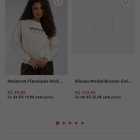
Moletom Flanelado Mickey Feminino OFF WHITE
Blusão Modal Bicolor Gola Polo Feminino PRETO/PRETO/OFF WHITE
R$
99
,
90
R$
129
,
90
5
x de
R$
19
,
98
5
x de
R$
25
,
98