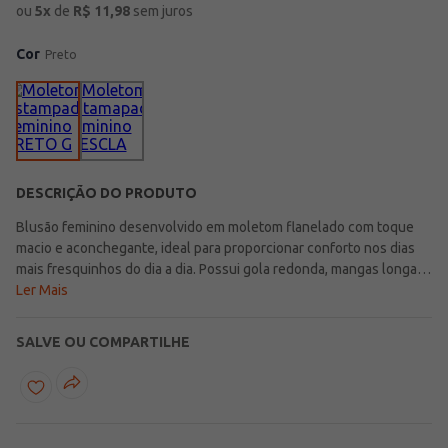
ou
5
x
de
R$
11,98
sem juros
Cor
Preto
DESCRIÇÃO DO PRODUTO
Blusão feminino desenvolvido em moletom flanelado com toque
macio e aconchegante, ideal para proporcionar conforto nos dias
mais fresquinhos do dia a dia. Possui gola redonda, mangas longas
com punho e acabamentos canelados que garantem um caimento
Ler Mais
confortável e prático para a rotina. Apresenta bolsos frontais
funcionais que adicionam praticidade ao uso, enquanto o lettering
SALVE OU COMPARTILHE
frontal traz um toque moderno e despojado para a peça. Uma
opção perfeita para compor looks casuais e confortáveis com muito
estilo em diferentes momentos da rotina!\n\nTecido: moletom
flanelado\nComposição: 75% algodão, 25% poliéster