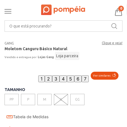
0
O que está procurando?
Clique e veja!
GANG
Moletom Canguru Básico Natural
Loja parceira
Lojas Gang
Ver similares
1
2
3
4
5
6
7
TAMANHO
PP
P
M
G
GG
Tabela de Medidas