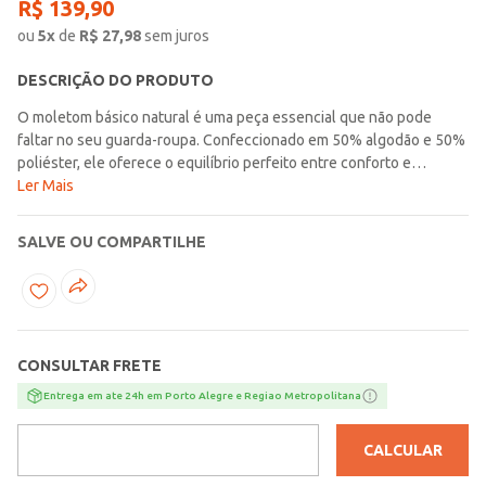
R$
139
,
90
ou
5
x
de
R$
27,98
sem juros
DESCRIÇÃO DO PRODUTO
O moletom básico natural é uma peça essencial que não pode
faltar no seu guarda-roupa. Confeccionado em 50% algodão e 50%
poliéster, ele oferece o equilíbrio perfeito entre conforto e
durabilidade. Com bolso canguru na parte frontal, cordão ajustável
Ler Mais
para o capuz e acabamento canelado no punho e barra, esse
moletom garante um visual moderno e a praticidade que você
SALVE OU COMPARTILHE
precisa no dia a dia. A plaquinha personalizada da Gang adiciona um
toque exclusivo, enquanto o felpado interno proporciona ainda
mais aconchego e maciez. A cor natural está super em alta,
trazendo um toque contemporâneo e sofisticado a qualquer look.
Perfeito para quem ama tons neutros e terrosos, ele combina
CONSULTAR FRETE
facilmente com diversas cores ou com ele mesmo em um look
monocromático de arrasar!
Entrega em ate 24h em Porto Alegre e Regiao Metropolitana
CALCULAR