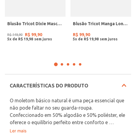
Blusão Tricot Dixie Masculino MARROM
Blusão Tricot Manga Longa Masculino MARROM
R$
99
,
90
R$
99
,
90
R$
149
,
90
5
x de
R$
19
,
98
5
x de
R$
19
,
98
CARACTERÍSTICAS DO PRODUTO
O moletom básico natural é uma peça essencial que 
não pode faltar no seu guarda-roupa. 
Confeccionado em 50% algodão e 50% poliéster, ele 
oferece o equilíbrio perfeito entre conforto e 
durabilidade.
Ler mais
Em decorrência do uso do flash, as peças podem 