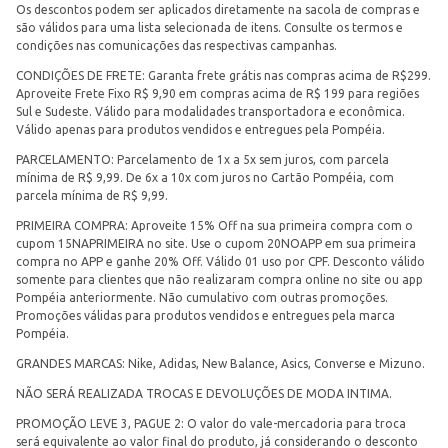
Os descontos podem ser aplicados diretamente na sacola de compras e
são válidos para uma lista selecionada de itens. Consulte os termos e
condições nas comunicações das respectivas campanhas.
CONDIÇÕES DE FRETE: Garanta frete grátis nas compras acima de R$299.
Aproveite Frete Fixo R$ 9,90 em compras acima de R$ 199 para regiões
Sul e Sudeste. Válido para modalidades transportadora e econômica.
Válido apenas para produtos vendidos e entregues pela Pompéia.
PARCELAMENTO: Parcelamento de 1x a 5x sem juros, com parcela
mínima de R$ 9,99. De 6x a 10x com juros no Cartão Pompéia, com
parcela mínima de R$ 9,99.
PRIMEIRA COMPRA: Aproveite 15% Off na sua primeira compra com o
cupom 15NAPRIMEIRA no site. Use o cupom 20NOAPP em sua primeira
compra no APP e ganhe 20% Off. Válido 01 uso por CPF. Desconto válido
somente para clientes que não realizaram compra online no site ou app
Pompéia anteriormente. Não cumulativo com outras promoções.
Promoções válidas para produtos vendidos e entregues pela marca
Pompéia.
GRANDES MARCAS: Nike, Adidas, New Balance, Asics, Converse e Mizuno.
NÃO SERÁ REALIZADA TROCAS E DEVOLUÇÕES DE MODA INTIMA.
PROMOÇÃO LEVE 3, PAGUE 2: O valor do vale-mercadoria para troca
será equivalente ao valor final do produto, já considerando o desconto