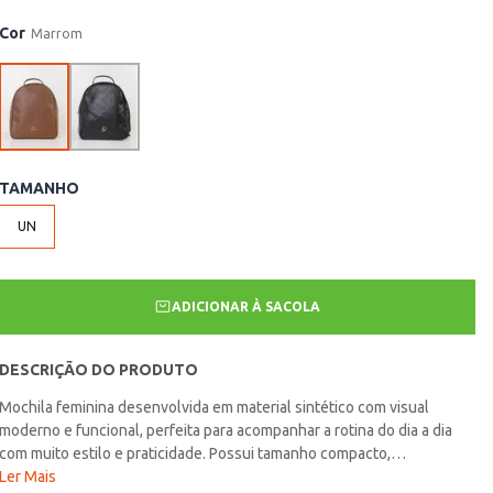
Cor
Marrom
TAMANHO
UN
ADICIONAR À SACOLA
DESCRIÇÃO DO PRODUTO
Mochila feminina desenvolvida em material sintético com visual
moderno e funcional, perfeita para acompanhar a rotina do dia a dia
com muito estilo e praticidade. Possui tamanho compacto,
compartimentos internos, fechamento por zíper, alças de ombro e
Ler Mais