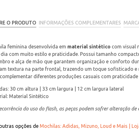
RE O PRODUTO
INFORMAÇÕES COMPLEMENTARES
MARC
ila feminina desenvolvida em 
material sintético
 com visual 
 dia com muito estilo e praticidade. Possui tamanho compacto
bro e alça de mão que garantem organização e conforto duran
m textura na parte frontal, trazendo um toque sofisticado e 
 complementar diferentes produções casuais com praticidade
as: 30 cm altura | 33 cm largura | 12 cm largura lateral
ial: Material Sintético
corrência do uso do flash, as peças podem sofrer alteração de c
 outras opções de
Mochilas: Adidas, Mizuno, Loud e Mais | Lo