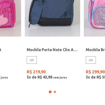
A
Mochila Porta Note Clio AZUL
UN
UN
R$
219
,
90
R$
299
,
90
5
x de
R$
43
,
98
5
x de
R$
5