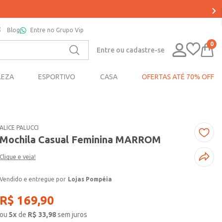
Blog
Entre no Grupo Vip
0
Entre ou cadastre-se
LEZA
ESPORTIVO
CASA
OFERTAS ATÉ 70% OFF
ALICE PALUCCI
Mochila Casual Feminina MARROM
Clique e veja!
Lojas Pompéia
R$
169
,
90
ou
5
x
de
R$
33,98
sem juros