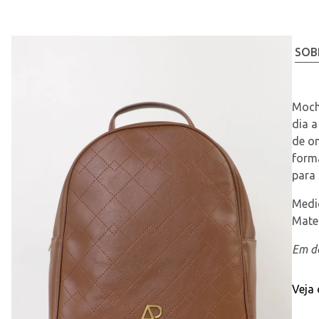
SOB
Moch
dia a
de om
forma
para
Medid
Mater
Em de
Veja