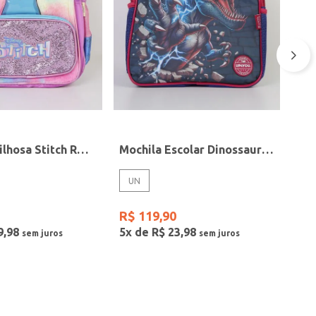
Mochila Brilhosa Stitch ROSA
Mochila Escolar Dinossauro AZUL
UN
R$
119
,
90
9
,
98
5
x de
R$
23
,
98