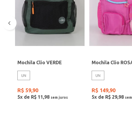
Mochila Clio VERDE
Mochila Clio ROS
UN
UN
R$
59
,
90
R$
149
,
90
5
x de
R$
11
,
98
5
x de
R$
29
,
98