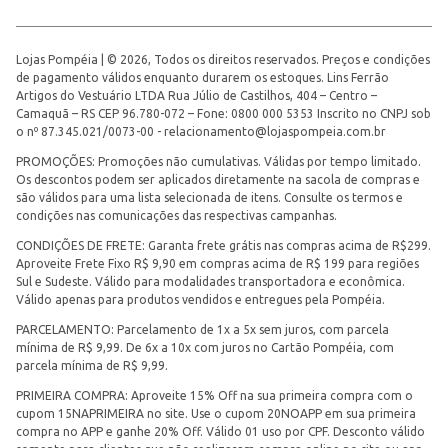
Lojas Pompéia | © 2026, Todos os direitos reservados. Preços e condições
de pagamento válidos enquanto durarem os estoques. Lins Ferrão
Artigos do Vestuário LTDA Rua Júlio de Castilhos, 404 – Centro –
Camaquã – RS CEP 96.780-072 – Fone: 0800 000 5353 Inscrito no CNPJ sob
o nº 87.345.021/0073-00 -
relacionamento@lojaspompeia.com.br
PROMOÇÕES: Promoções não cumulativas. Válidas por tempo limitado.
Os descontos podem ser aplicados diretamente na sacola de compras e
são válidos para uma lista selecionada de itens. Consulte os termos e
condições nas comunicações das respectivas campanhas.
CONDIÇÕES DE FRETE: Garanta frete grátis nas compras acima de R$299.
Aproveite Frete Fixo R$ 9,90 em compras acima de R$ 199 para regiões
Sul e Sudeste. Válido para modalidades transportadora e econômica.
Válido apenas para produtos vendidos e entregues pela Pompéia.
PARCELAMENTO: Parcelamento de 1x a 5x sem juros, com parcela
mínima de R$ 9,99. De 6x a 10x com juros no Cartão Pompéia, com
parcela mínima de R$ 9,99.
PRIMEIRA COMPRA: Aproveite 15% Off na sua primeira compra com o
cupom 15NAPRIMEIRA no site. Use o cupom 20NOAPP em sua primeira
compra no APP e ganhe 20% Off. Válido 01 uso por CPF. Desconto válido