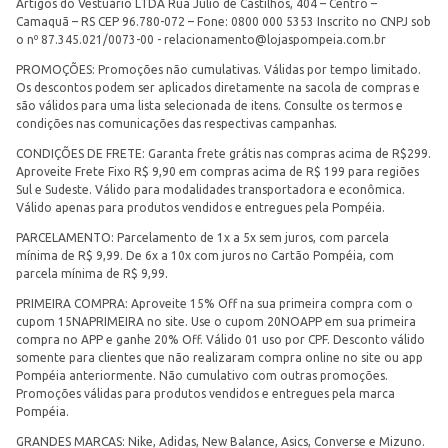
Artigos do Vestuário LTDA Rua Júlio de Castilhos, 404 – Centro –
Camaquã – RS CEP 96.780-072 – Fone: 0800 000 5353 Inscrito no CNPJ sob
o nº 87.345.021/0073-00 -
relacionamento@lojaspompeia.com.br
PROMOÇÕES: Promoções não cumulativas. Válidas por tempo limitado.
Os descontos podem ser aplicados diretamente na sacola de compras e
são válidos para uma lista selecionada de itens. Consulte os termos e
condições nas comunicações das respectivas campanhas.
CONDIÇÕES DE FRETE: Garanta frete grátis nas compras acima de R$299.
Aproveite Frete Fixo R$ 9,90 em compras acima de R$ 199 para regiões
Sul e Sudeste. Válido para modalidades transportadora e econômica.
Válido apenas para produtos vendidos e entregues pela Pompéia.
PARCELAMENTO: Parcelamento de 1x a 5x sem juros, com parcela
mínima de R$ 9,99. De 6x a 10x com juros no Cartão Pompéia, com
parcela mínima de R$ 9,99.
PRIMEIRA COMPRA: Aproveite 15% Off na sua primeira compra com o
cupom 15NAPRIMEIRA no site. Use o cupom 20NOAPP em sua primeira
compra no APP e ganhe 20% Off. Válido 01 uso por CPF. Desconto válido
somente para clientes que não realizaram compra online no site ou app
Pompéia anteriormente. Não cumulativo com outras promoções.
Promoções válidas para produtos vendidos e entregues pela marca
Pompéia.
GRANDES MARCAS: Nike, Adidas, New Balance, Asics, Converse e Mizuno.