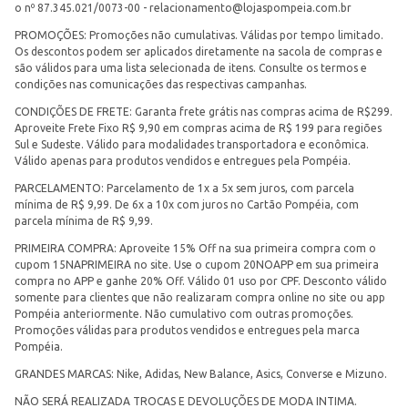
o nº 87.345.021/0073-00 -
relacionamento@lojaspompeia.com.br
PROMOÇÕES: Promoções não cumulativas. Válidas por tempo limitado.
Os descontos podem ser aplicados diretamente na sacola de compras e
são válidos para uma lista selecionada de itens. Consulte os termos e
condições nas comunicações das respectivas campanhas.
CONDIÇÕES DE FRETE: Garanta frete grátis nas compras acima de R$299.
Aproveite Frete Fixo R$ 9,90 em compras acima de R$ 199 para regiões
Sul e Sudeste. Válido para modalidades transportadora e econômica.
Válido apenas para produtos vendidos e entregues pela Pompéia.
PARCELAMENTO: Parcelamento de 1x a 5x sem juros, com parcela
mínima de R$ 9,99. De 6x a 10x com juros no Cartão Pompéia, com
parcela mínima de R$ 9,99.
PRIMEIRA COMPRA: Aproveite 15% Off na sua primeira compra com o
cupom 15NAPRIMEIRA no site. Use o cupom 20NOAPP em sua primeira
compra no APP e ganhe 20% Off. Válido 01 uso por CPF. Desconto válido
somente para clientes que não realizaram compra online no site ou app
Pompéia anteriormente. Não cumulativo com outras promoções.
Promoções válidas para produtos vendidos e entregues pela marca
Pompéia.
GRANDES MARCAS: Nike, Adidas, New Balance, Asics, Converse e Mizuno.
NÃO SERÁ REALIZADA TROCAS E DEVOLUÇÕES DE MODA INTIMA.