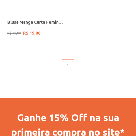
Blusa Manga Curta Feminina PRETO
R$
19
,
00
R$
39
,
90
1
Ganhe 15% Off na sua
primeira compra no site*