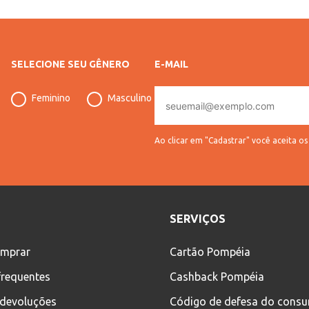
SELECIONE SEU GÊNERO
E-MAIL
E-
Feminino
Masculino
mail
Ao clicar em "Cadastrar" você aceita o
SERVIÇOS
mprar
Cartão Pompéia
frequentes
Cashback Pompéia
 devoluções
Código de defesa do cons