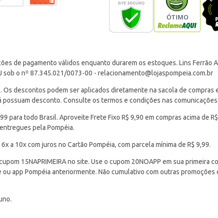
ções de pagamento válidos enquanto durarem os estoques. Lins Ferrão Ar
J sob o nº 87.345.021/0073-00 -
relacionamento@lojaspompeia.com.br
Os descontos podem ser aplicados diretamente na sacola de compras e s
 já possuam desconto. Consulte os termos e condições nas comunicações
 para todo Brasil. Aproveite Frete Fixo R$ 9,90 em compras acima de R$
 entregues pela Pompéia.
 6x a 10x com juros no Cartão Pompéia, com parcela mínima de R$ 9,99.
cupom 15NAPRIMEIRA no site. Use o cupom 20NOAPP em sua primeira com
ite ou app Pompéia anteriormente. Não cumulativo com outras promoções
uno.