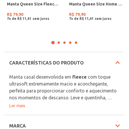
Manta Queen Size Fleece SORTIDO
Manta Queen Size Home Design Corttex SORTIDO
R$
79
,
90
R$
79
,
90
7
x de
R$
11
,
41
7
x de
R$
11
,
41
CARACTERÍSTICAS DO PRODUTO
Manta casal desenvolvida em 
fleece
 com toque 
ultrasoft extremamente macio e aconchegante, 
perfeita para proporcionar conforto e aquecimento 
nos momentos de descanso. Leve e quentinha, 
possui secagem rápida, trazendo mais praticidade 
Ler mais
Contém: 01 Manta 1,80m X 2,20m
para a rotina e conforto para os dias mais frios. O 
Tecido: Fleece
diferencial fica por conta da estampa pela sua 
Tamanho: Casal
extensão, adicionando um toque moderno e 
MARCA