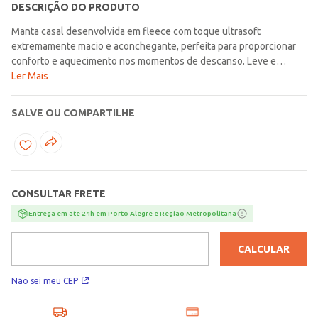
DESCRIÇÃO DO PRODUTO
Manta casal desenvolvida em fleece com toque ultrasoft
extremamente macio e aconchegante, perfeita para proporcionar
conforto e aquecimento nos momentos de descanso. Leve e
quentinha, possui secagem rápida, trazendo mais praticidade para a
Ler Mais
rotina e conforto para os dias mais frios. O diferencial fica por conta
da estampa pela sua extensão, adicionando um toque moderno e
SALVE OU COMPARTILHE
decorativo para o ambiente. Uma opção confortável e funcional,
ideal para deixar os momentos de descanso ainda mais
aconchegantes e cheios de conforto!\n\nContém: 01 Manta 1,80m
X 2,20m\nTecido: Fleece\nTamanho: Casal\nComposição: 100%
poliéster\n\nO ENVIO DO PRODUTO É ALEATÓRIO, A PARTIR DAS
CONSULTAR FRETE
PEÇAS DISPONÍVEIS EM NOSSO ESTOQUE. SENDO ASSIM NÃO HÁ
POSSIBILIDADE DE ESCOLHA POR COR E ESTAMPA.
Entrega em ate 24h em Porto Alegre e Regiao Metropolitana
CALCULAR
Não sei meu CEP