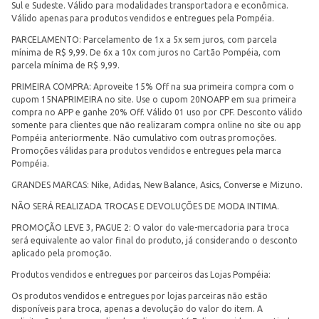
Sul e Sudeste. Válido para modalidades transportadora e econômica.
Válido apenas para produtos vendidos e entregues pela Pompéia.
PARCELAMENTO: Parcelamento de 1x a 5x sem juros, com parcela
mínima de R$ 9,99. De 6x a 10x com juros no Cartão Pompéia, com
parcela mínima de R$ 9,99.
PRIMEIRA COMPRA: Aproveite 15% Off na sua primeira compra com o
cupom 15NAPRIMEIRA no site. Use o cupom 20NOAPP em sua primeira
compra no APP e ganhe 20% Off. Válido 01 uso por CPF. Desconto válido
somente para clientes que não realizaram compra online no site ou app
Pompéia anteriormente. Não cumulativo com outras promoções.
Promoções válidas para produtos vendidos e entregues pela marca
Pompéia.
GRANDES MARCAS: Nike, Adidas, New Balance, Asics, Converse e Mizuno.
NÃO SERÁ REALIZADA TROCAS E DEVOLUÇÕES DE MODA INTIMA.
PROMOÇÃO LEVE 3, PAGUE 2: O valor do vale-mercadoria para troca
será equivalente ao valor final do produto, já considerando o desconto
aplicado pela promoção.
Produtos vendidos e entregues por parceiros das Lojas Pompéia:
Os produtos vendidos e entregues por lojas parceiras não estão
disponíveis para troca, apenas a devolução do valor do item. A