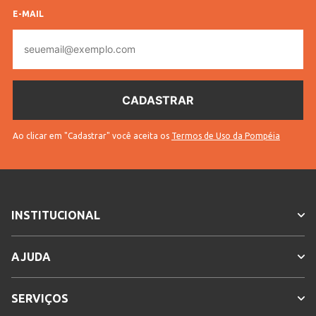
Código
E-MAIL
59601
Pompéia
E-
mail
Tamanho
Casal
de Cama
Vendido
Lojas Pompéia
Por
Código
Ao clicar em "Cadastrar" você aceita os
Termos de Uso da Pompéia
10703605960101
Completo
* Para sua segurança, não
Sem troca
efetuamos a troca deste produto.
Cores
Aleatório
INSTITUCIONAL
AJUDA
SERVIÇOS