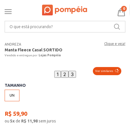
0
O que está procurando?
Clique e veja!
ANDREZA
Manta Fleece Casal SORTIDO
Lojas Pompéia
Ver similares
1
2
3
TAMANHO
UN
R$
59
,
90
ou
5
x
de
R$
11,98
sem juros