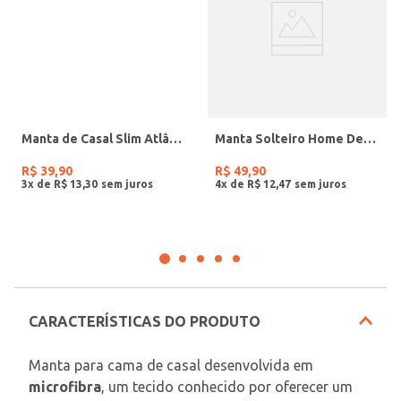
Manta de Casal Slim Atlântica SORTIDO
Manta Solteiro Home Design Corttex SORTIDO
R$
39
,
90
R$
49
,
90
3
x de
R$
13
,
30
4
x de
R$
12
,
47
CARACTERÍSTICAS DO PRODUTO
Manta para cama de casal desenvolvida em 
microfibra
, um tecido conhecido por oferecer um 