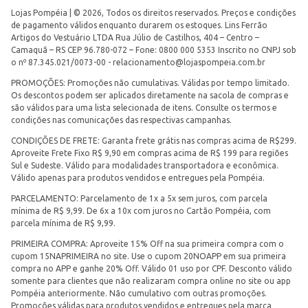
Lojas Pompéia | © 2026, Todos os direitos reservados. Preços e condições
de pagamento válidos enquanto durarem os estoques. Lins Ferrão
Artigos do Vestuário LTDA Rua Júlio de Castilhos, 404 – Centro –
Camaquã – RS CEP 96.780-072 – Fone: 0800 000 5353 Inscrito no CNPJ sob
o nº 87.345.021/0073-00 -
relacionamento@lojaspompeia.com.br
PROMOÇÕES: Promoções não cumulativas. Válidas por tempo limitado.
Os descontos podem ser aplicados diretamente na sacola de compras e
são válidos para uma lista selecionada de itens. Consulte os termos e
condições nas comunicações das respectivas campanhas.
CONDIÇÕES DE FRETE: Garanta frete grátis nas compras acima de R$299.
Aproveite Frete Fixo R$ 9,90 em compras acima de R$ 199 para regiões
Sul e Sudeste. Válido para modalidades transportadora e econômica.
Válido apenas para produtos vendidos e entregues pela Pompéia.
PARCELAMENTO: Parcelamento de 1x a 5x sem juros, com parcela
mínima de R$ 9,99. De 6x a 10x com juros no Cartão Pompéia, com
parcela mínima de R$ 9,99.
PRIMEIRA COMPRA: Aproveite 15% Off na sua primeira compra com o
cupom 15NAPRIMEIRA no site. Use o cupom 20NOAPP em sua primeira
compra no APP e ganhe 20% Off. Válido 01 uso por CPF. Desconto válido
somente para clientes que não realizaram compra online no site ou app
Pompéia anteriormente. Não cumulativo com outras promoções.
Promoções válidas para produtos vendidos e entregues pela marca