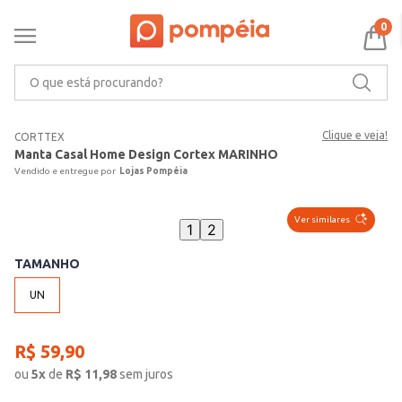
0
O que está procurando?
Clique e veja!
CORTTEX
Manta Casal Home Design Cortex MARINHO
Lojas Pompéia
Ver similares
1
2
TAMANHO
UN
R$
59
,
90
ou
5
x
de
R$
11,98
sem juros