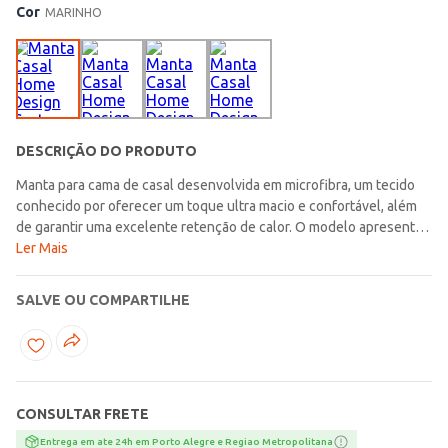
Cor
MARINHO
DESCRIÇÃO DO PRODUTO
Manta para cama de casal desenvolvida em microfibra, um tecido
conhecido por oferecer um toque ultra macio e confortável, além
de garantir uma excelente retenção de calor. O modelo apresenta
design básico sem estampas e com acabamentos simples. Possui
Ler Mais
secagem rápida e é de fácil manutenção. A peça perfeita para
manter a comodidade mesmo em noites frias!\n\nO ENVIO DO
SALVE OU COMPARTILHE
PRODUTO É ALEATÓRIO, A PARTIR DAS PEÇAS DISPONÍVEIS EM
NOSSO ESTOQUE. SENDO ASSIM NÃO HÁ POSSIBILIDADE DE
ESCOLHA POR COR E ESTAMPA\n\nContém: 01 Manta\nTecido:
Microfibra\nTamanho: Casal\nMedidas: 1,80m X
2,20m\nComposição: 100% poliéster
CONSULTAR FRETE
Entrega em ate 24h em Porto Alegre e Regiao Metropolitana