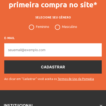
primeira compra no site*
Veja outras opções de
Mantas Leves e Funcionais
para Solteiro e Casal | Confira
.
SELECIONE SEU GÊNERO
INFORMAÇÕES COMPLEMENTARES
Feminino
Masculino
Código
E-MAIL
59820
Pompéia
E-
mail
Tamanho
Casal
de Cama
Código
10703605982004
Completo
* Para sua segurança, não
Ao clicar em "Cadastrar" você aceita os
Termos de Uso da Pompéia
Sem troca
efetuamos a troca deste produto.
Cores
Azul
INSTITUCIONAL