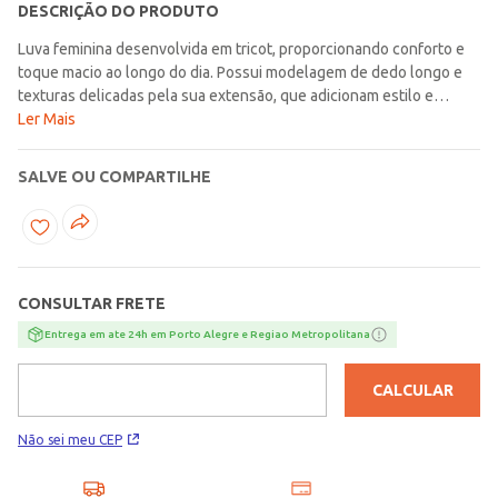
DESCRIÇÃO DO PRODUTO
Luva feminina desenvolvida em tricot, proporcionando conforto e
toque macio ao longo do dia. Possui modelagem de dedo longo e
texturas delicadas pela sua extensão, que adicionam estilo e
praticidade. Apresenta tecnologia touch screen no polegar e dedo
Ler Mais
indicador, permitindo o uso de aparelhos eletrônicos sem precisar
remover a luva. Um acessório funcional e elegante, ideal para
SALVE OU COMPARTILHE
completar looks do dia a dia com conforto e
versatilidade!\n\nTecido: Tricot\n\nO ENVIO DO PRODUTO É
ALEATÓRIO, A PARTIR DAS PEÇAS DISPONÍVEIS EM NOSSO
ESTOQUE. SENDO ASSIM NÃO HÁ POSSIBILIDADE DE ESCOLHA
POR COR E ESTAMPA.
CONSULTAR FRETE
Entrega em ate 24h em Porto Alegre e Regiao Metropolitana
CALCULAR
Não sei meu CEP