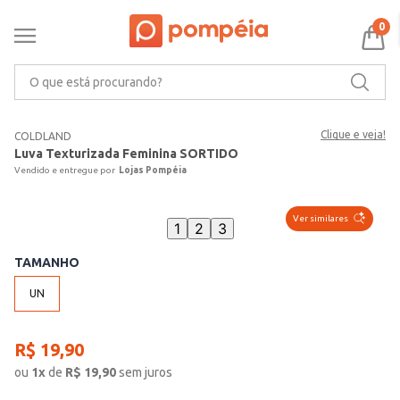
0
O que está procurando?
Clique e veja!
COLDLAND
Luva Texturizada Feminina SORTIDO
Lojas Pompéia
Ver similares
1
2
3
TAMANHO
UN
R$
19
,
90
ou
1
x
de
R$
19,90
sem juros