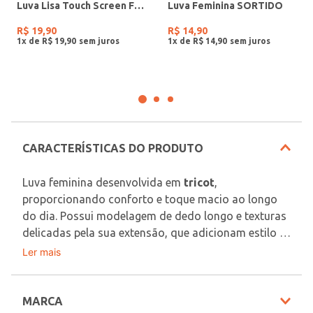
Luva Lisa Touch Screen Feminina SORTIDO
Luva Feminina SORTIDO
R$
19
,
90
R$
14
,
90
1
x de
R$
19
,
90
1
x de
R$
14
,
90
CARACTERÍSTICAS DO PRODUTO
Luva feminina desenvolvida em 
tricot
, 
proporcionando conforto e toque macio ao longo 
do dia. Possui modelagem de dedo longo e texturas 
delicadas pela sua extensão, que adicionam estilo e 
praticidade. Apresenta tecnologia touch screen no 
Ler mais
Tecido: Tricot
polegar e dedo indicador, permitindo o uso de 
aparelhos eletrônicos sem precisar remover a luva. 
O ENVIO DO PRODUTO É ALEATÓRIO, A PARTIR 
Um acessório funcional e elegante, ideal para 
MARCA
DAS PEÇAS DISPONÍVEIS EM NOSSO ESTOQUE. 