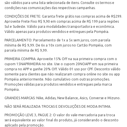
são válidos para uma lista selecionada de itens. Consulte os termos e
condições nas comunicações das respectivas campanhas.
CONDIÇÕES DE FRETE: Garanta frete grátis nas compras acima de R$299.
Aproveite Frete Fixo R$ 9,90 em compras acima de R$ 199 para regiões
Sul e Sudeste. Válido para modalidades transportadora e econômica.
Válido apenas para produtos vendidos e entregues pela Pompéia.
PARCELAMENTO: Parcelamento de 1x a 5x sem juros, com parcela
mínima de R$ 9,99. De 6x a 10x com juros no Cartão Pompéia, com
parcela mínima de R$ 9,99.
PRIMEIRA COMPRA: Aproveite 15% Off na sua primeira compra com o
cupom 15NAPRIMEIRA no site. Use o cupom 20NOAPP em sua primeira
compra no APP e ganhe 20% Off. Válido 01 uso por CPF. Desconto válido
somente para clientes que não realizaram compra online no site ou app
Pompéia anteriormente. Não cumulativo com outras promoções.
Promoções válidas para produtos vendidos e entregues pela marca
Pompéia.
GRANDES MARCAS: Nike, Adidas, New Balance, Asics, Converse e Mizuno.
NÃO SERÁ REALIZADA TROCAS E DEVOLUÇÕES DE MODA INTIMA.
PROMOÇÃO LEVE 3, PAGUE 2: O valor do vale-mercadoria para troca
será equivalente ao valor final do produto, já considerando o desconto
aplicado pela promoção.