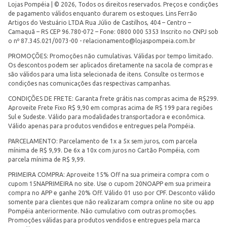
Lojas Pompéia | © 2026, Todos os direitos reservados. Preços e condições
de pagamento válidos enquanto durarem os estoques. Lins Ferrão
Artigos do Vestuário LTDA Rua Júlio de Castilhos, 404 – Centro –
Camaquã – RS CEP 96.780-072 – Fone: 0800 000 5353 Inscrito no CNPJ sob
o nº 87.345.021/0073-00 -
relacionamento@lojaspompeia.com.br
PROMOÇÕES: Promoções não cumulativas. Válidas por tempo limitado.
Os descontos podem ser aplicados diretamente na sacola de compras e
são válidos para uma lista selecionada de itens. Consulte os termos e
condições nas comunicações das respectivas campanhas.
CONDIÇÕES DE FRETE: Garanta frete grátis nas compras acima de R$299.
Aproveite Frete Fixo R$ 9,90 em compras acima de R$ 199 para regiões
Sul e Sudeste. Válido para modalidades transportadora e econômica.
Válido apenas para produtos vendidos e entregues pela Pompéia.
PARCELAMENTO: Parcelamento de 1x a 5x sem juros, com parcela
mínima de R$ 9,99. De 6x a 10x com juros no Cartão Pompéia, com
parcela mínima de R$ 9,99.
PRIMEIRA COMPRA: Aproveite 15% Off na sua primeira compra com o
cupom 15NAPRIMEIRA no site. Use o cupom 20NOAPP em sua primeira
compra no APP e ganhe 20% Off. Válido 01 uso por CPF. Desconto válido
somente para clientes que não realizaram compra online no site ou app
Pompéia anteriormente. Não cumulativo com outras promoções.
Promoções válidas para produtos vendidos e entregues pela marca