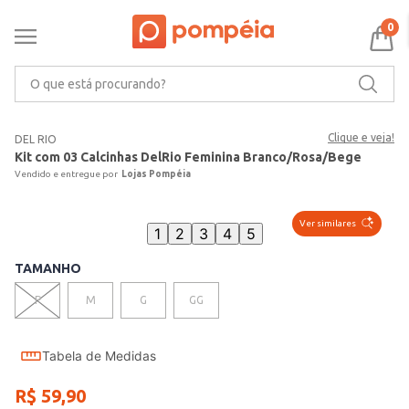
0
O que está procurando?
Clique e veja!
DEL RIO
Kit com 03 Calcinhas DelRio Feminina Branco/Rosa/Bege
Lojas Pompéia
Ver similares
1
2
3
4
5
TAMANHO
P
M
G
GG
Tabela de Medidas
R$
59
,
90