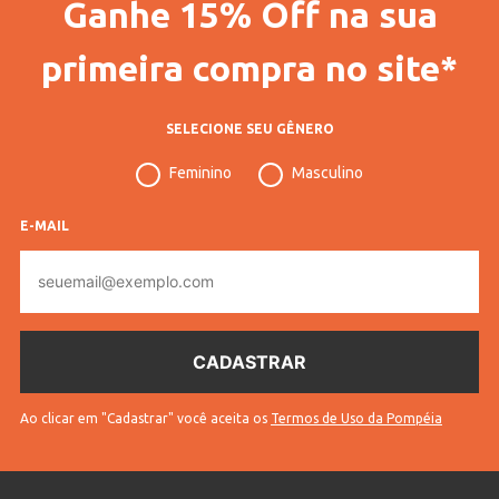
Ganhe 15% Off na sua
primeira compra no site*
Para troca ou devolução deste
trocas e
produto consulte mais detalhes
.
devoluções
em
SELECIONE SEU GÊNERO
Veja outras opções de
Calcinhas Femininas
Feminino
Masculino
Confortáveis para o Dia a Dia! Veja
.
E-MAIL
INFORMAÇÕES COMPLEMENTARES
E-
mail
Código
22123
Pompéia
Código
10804102212314
Completo
* Para sua segurança, não
Ao clicar em "Cadastrar" você aceita os
Termos de Uso da Pompéia
Sem troca
efetuamos a troca deste produto.
Gênero
Feminino