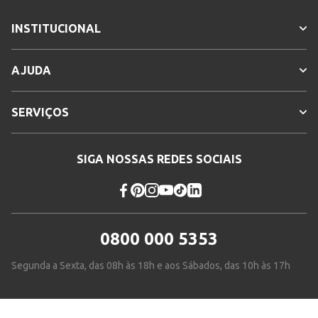
Confecção
Convencional
INSTITUCIONAL
Idade
Adulto
AJUDA
Manga
Sem Manga
Tecido
Algodão
SERVIÇOS
Cores
Rosa
SIGA NOSSAS REDES SOCIAIS
0800 000 5353
Segunda a Sexta, das 08h às 18h e aos Sábados, das 10h às 17h