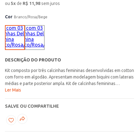
ou
5
x
de
R$
11,98
sem juros
Cor
Branco/Rosa/Bege
DESCRIÇÃO DO PRODUTO
Kit composto por três calcinhas femininas desenvolvidas em cotton
com forro em algodão. Apresentam modelagem biquíni com laterais
médias e parte posterior ampla. Kit de calcinhas femininas
desenvolvidas em cotton de boa qualidade com toque macio.
Ler Mais
Possuem modelagem biquíni com proporções maiores na lateral e
no bumbum proporcionando muito conforto durante o uso.
SALVE OU COMPARTILHE
Apresenta forro em 100% algodão com ação antibacteriana. Ideal
para o dia a dia! Contém: 03 unidades Tecido: Cotton Composição:
95% algodão, 05% elastano Marca: DelRio Medidas da modelo:
1,72 de altura, 57kg e usa tamanho P. Produto da coleção
Primavera/Verão Lojas Pompéia.com