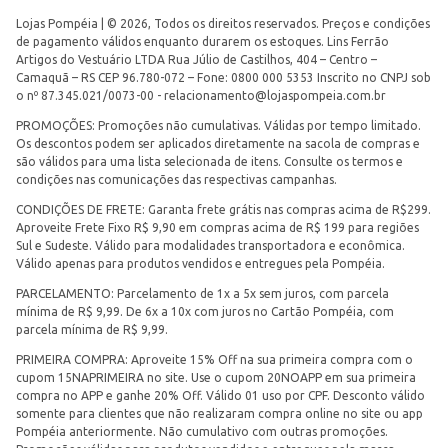
Lojas Pompéia | © 2026, Todos os direitos reservados. Preços e condições
de pagamento válidos enquanto durarem os estoques. Lins Ferrão
Artigos do Vestuário LTDA Rua Júlio de Castilhos, 404 – Centro –
Camaquã – RS CEP 96.780-072 – Fone: 0800 000 5353 Inscrito no CNPJ sob
o nº 87.345.021/0073-00 -
relacionamento@lojaspompeia.com.br
PROMOÇÕES: Promoções não cumulativas. Válidas por tempo limitado.
Os descontos podem ser aplicados diretamente na sacola de compras e
são válidos para uma lista selecionada de itens. Consulte os termos e
condições nas comunicações das respectivas campanhas.
CONDIÇÕES DE FRETE: Garanta frete grátis nas compras acima de R$299.
Aproveite Frete Fixo R$ 9,90 em compras acima de R$ 199 para regiões
Sul e Sudeste. Válido para modalidades transportadora e econômica.
Válido apenas para produtos vendidos e entregues pela Pompéia.
PARCELAMENTO: Parcelamento de 1x a 5x sem juros, com parcela
mínima de R$ 9,99. De 6x a 10x com juros no Cartão Pompéia, com
parcela mínima de R$ 9,99.
PRIMEIRA COMPRA: Aproveite 15% Off na sua primeira compra com o
cupom 15NAPRIMEIRA no site. Use o cupom 20NOAPP em sua primeira
compra no APP e ganhe 20% Off. Válido 01 uso por CPF. Desconto válido
somente para clientes que não realizaram compra online no site ou app
Pompéia anteriormente. Não cumulativo com outras promoções.