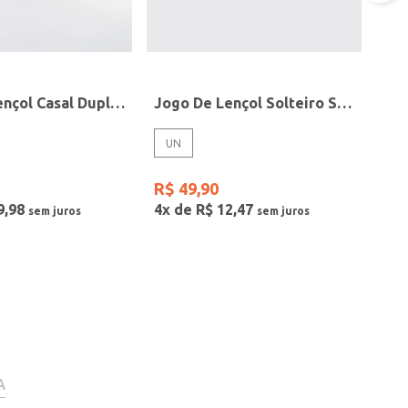
Jodo de Lençol Casal Duplo 200 Fios Altenburg ROSA
Jogo De Lençol Solteiro Simples Slim BEGE
UN
R$
49
,
90
9
,
98
4
x de
R$
12
,
47
A