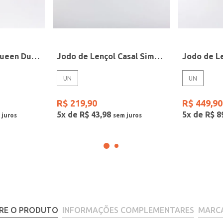
Jogo De Lençol Queen Duplo Florença 180 Fios Teka CINZA
Jodo de Lençol Casal Simples 200 Fios Altenburg AZUL
UN
UN
R$
219
,
90
R$
449
,
90
5
x de
R$
43
,
98
5
x de
R$
8
RE O PRODUTO
INFORMAÇÕES COMPLEMENTARES
MARC