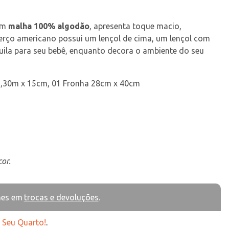
em 
malha 100% algodão
, apresenta toque macio, 
berço americano possui um lençol de cima, um lençol com 
quila para seu bebê, enquanto decora o ambiente do seu 
 1,30m x 15cm, 01 Fronha 28cm x 40cm
or.
hes em
trocas e devoluções
.
o Seu Quarto!
.