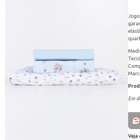
Jogo
garan
elást
quar
Medi
Teci
Comp
Marca
Prod
Em de
Veja