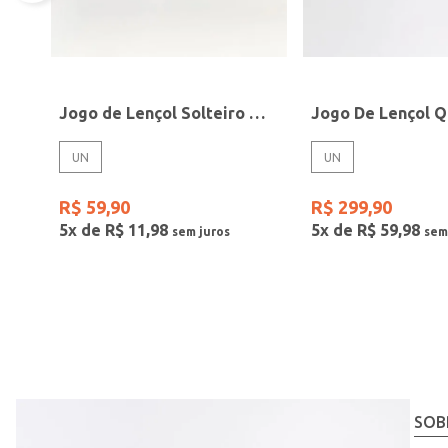
Jogo de Lençol Solteiro Mickey Disney AZUL
UN
UN
R$
59
,
90
R$
299
,
90
5
x de
R$
11
,
98
5
x de
R$
59
,
98
SOB