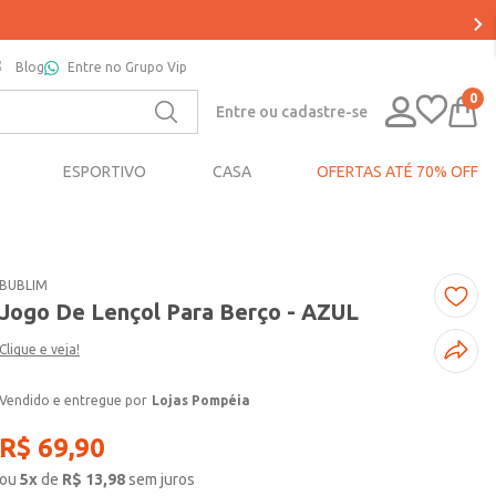
Blog
Entre no Grupo Vip
0
Entre ou cadastre-se
ESPORTIVO
CASA
OFERTAS ATÉ 70% OFF
BUBLIM
Jogo De Lençol Para Berço - AZUL
Clique e veja!
Lojas Pompéia
R$
69
,
90
ou
5
x
de
R$
13,98
sem juros