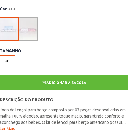
Cor
Azul
TAMANHO
UN
ADICIONAR À SACOLA
DESCRIÇÃO DO PRODUTO
Jogo de lençol para berço composto por 03 peças desenvolvidas em
malha 100% algodão, apresenta toque macio, garantindo conforto e
aconchego aos bebês. O kit de lençol para berço americano possui
um lençol de cima, um lençol com elástico e uma fronha, ideal para
Ler Mais