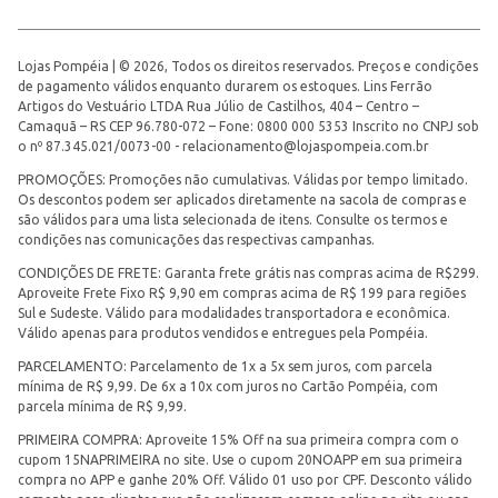
Lojas Pompéia | © 2026, Todos os direitos reservados. Preços e condições
de pagamento válidos enquanto durarem os estoques. Lins Ferrão
Artigos do Vestuário LTDA Rua Júlio de Castilhos, 404 – Centro –
Camaquã – RS CEP 96.780-072 – Fone: 0800 000 5353 Inscrito no CNPJ sob
o nº 87.345.021/0073-00 -
relacionamento@lojaspompeia.com.br
PROMOÇÕES: Promoções não cumulativas. Válidas por tempo limitado.
Os descontos podem ser aplicados diretamente na sacola de compras e
são válidos para uma lista selecionada de itens. Consulte os termos e
condições nas comunicações das respectivas campanhas.
CONDIÇÕES DE FRETE: Garanta frete grátis nas compras acima de R$299.
Aproveite Frete Fixo R$ 9,90 em compras acima de R$ 199 para regiões
Sul e Sudeste. Válido para modalidades transportadora e econômica.
Válido apenas para produtos vendidos e entregues pela Pompéia.
PARCELAMENTO: Parcelamento de 1x a 5x sem juros, com parcela
mínima de R$ 9,99. De 6x a 10x com juros no Cartão Pompéia, com
parcela mínima de R$ 9,99.
PRIMEIRA COMPRA: Aproveite 15% Off na sua primeira compra com o
cupom 15NAPRIMEIRA no site. Use o cupom 20NOAPP em sua primeira
compra no APP e ganhe 20% Off. Válido 01 uso por CPF. Desconto válido