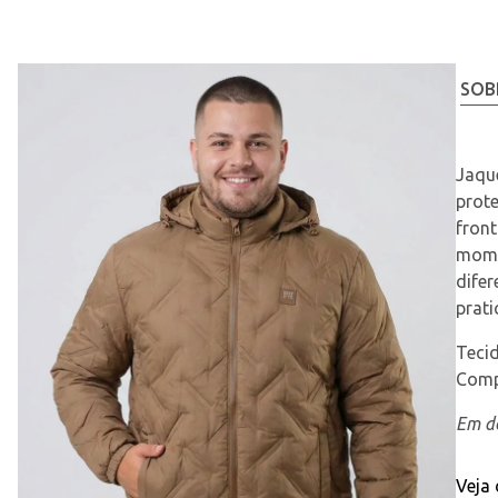
SOB
Jaqu
prote
front
momen
difer
prati
Tecid
Comp
Em de
Veja