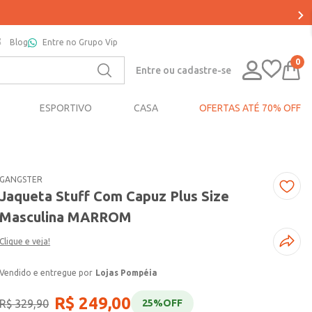
Blog
Entre no Grupo Vip
0
Entre ou cadastre-se
ESPORTIVO
CASA
OFERTAS ATÉ 70% OFF
GANGSTER
Jaqueta Stuff Com Capuz Plus Size
Masculina MARROM
Clique e veja!
Lojas Pompéia
R$
249
,
00
R$
329
,
90
25%
OFF