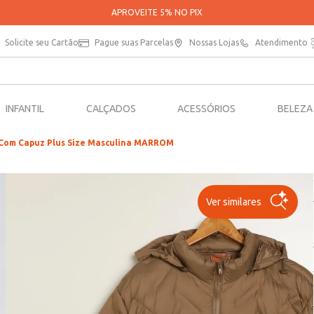
PARCELE SUAS COMPRAS EM ATÉ 5X SEM JUROS*
Solicite seu Cartão
Pague suas Parcelas
Nossas Lojas
Atendimento
INFANTIL
CALÇADOS
ACESSÓRIOS
BELEZA
 Com Capuz Plus Size Masculina MARROM
Ver similares