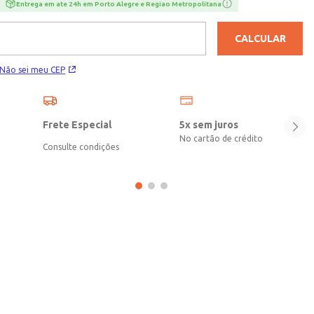
diferentes combinações casuais. Uma opção confortável e cheia de
Entrega em ate 24h em Porto Alegre e Regiao Metropolitana
personalidade, ideal para acompanhar os dias frios com praticidade e
muito estilo!\n\nTecido: Tecido Plano\nComposição: 100% poliéster
CALCULAR
Não sei meu CEP
Frete Especial
5x sem juros
No cartão de crédito
Consulte condições