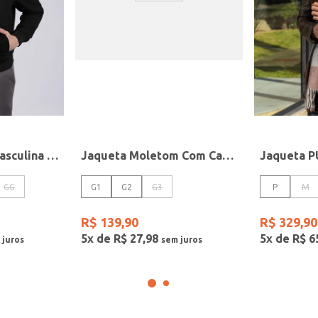
Jaqueta Suede Masculina PRETO
Jaqueta Moletom Com Capuz Plus Size Masculina MARINHO
GG
G1
G2
G3
P
M
R$
139
,
90
R$
329
,
90
5
x de
R$
27
,
98
5
x de
R$
6