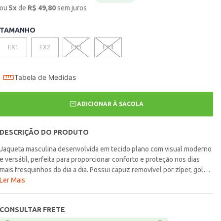
ou
5
x
de
R$
49,80
sem juros
TAMANHO
EX1
EX2
EX3
EX4
Tabela de Medidas
ADICIONAR À SACOLA
DESCRIÇÃO DO PRODUTO
Jaqueta masculina desenvolvida em tecido plano com visual moderno
e versátil, perfeita para proporcionar conforto e proteção nos dias
mais fresquinhos do dia a dia. Possui capuz removível por zíper, gola
alta, mangas longas, fechamento frontal por zíper, bolsos frontais e
Ler Mais
bolsos internos funcionais que garantem praticidade e funcionalidade
para diferentes momentos da rotina. O diferencial fica por conta do
CONSULTAR FRETE
modelo stuff, trazendo um visual moderno e estiloso para compor