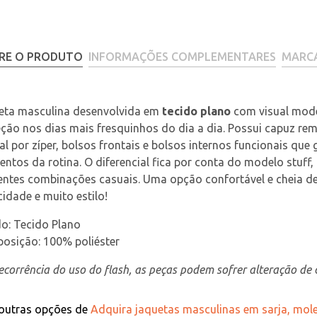
RE O PRODUTO
INFORMAÇÕES COMPLEMENTARES
MARC
eta masculina desenvolvida em 
tecido plano
 com visual mode
ção nos dias mais fresquinhos do dia a dia. Possui capuz rem
al por zíper, bolsos frontais e bolsos internos funcionais que
tos da rotina. O diferencial fica por conta do modelo stuff
entes combinações casuais. Uma opção confortável e cheia de
cidade e muito estilo!
o: Tecido Plano
osição: 100% poliéster
corrência do uso do flash, as peças podem sofrer alteração de c
 outras opções de
Adquira jaquetas masculinas em sarja, mo