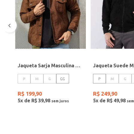
Jaqueta Sarja Masculina MARROM
P
M
G
GG
P
M
G
R$
199
,
90
R$
249
,
90
5
x de
R$
39
,
98
5
x de
R$
49
,
98