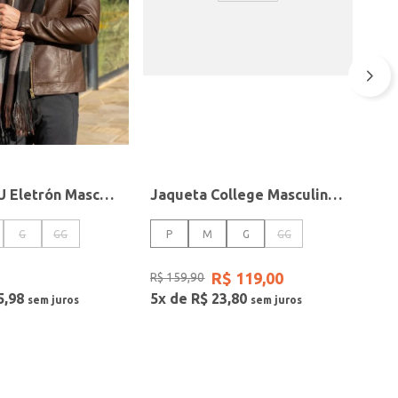
Jaqueta PU Eletrón Masculina MARROM
Jaqueta College Masculina BEGE
G
GG
P
M
G
GG
R$
119
,
00
R$
159
,
90
5
,
98
5
x de
R$
23
,
80