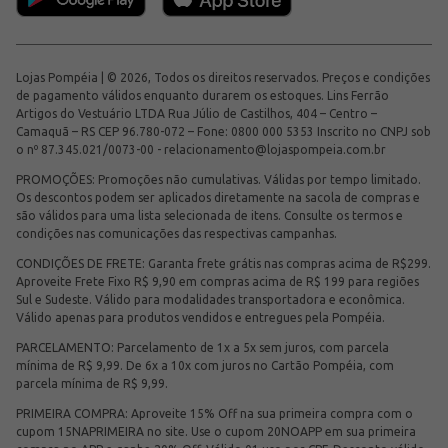
Lojas Pompéia | © 2026, Todos os direitos reservados. Preços e condições
de pagamento válidos enquanto durarem os estoques. Lins Ferrão
Artigos do Vestuário LTDA Rua Júlio de Castilhos, 404 – Centro –
Camaquã – RS CEP 96.780-072 – Fone: 0800 000 5353 Inscrito no CNPJ sob
o nº 87.345.021/0073-00 -
relacionamento@lojaspompeia.com.br
PROMOÇÕES: Promoções não cumulativas. Válidas por tempo limitado.
Os descontos podem ser aplicados diretamente na sacola de compras e
são válidos para uma lista selecionada de itens. Consulte os termos e
condições nas comunicações das respectivas campanhas.
CONDIÇÕES DE FRETE: Garanta frete grátis nas compras acima de R$299.
Aproveite Frete Fixo R$ 9,90 em compras acima de R$ 199 para regiões
Sul e Sudeste. Válido para modalidades transportadora e econômica.
Válido apenas para produtos vendidos e entregues pela Pompéia.
PARCELAMENTO: Parcelamento de 1x a 5x sem juros, com parcela
mínima de R$ 9,99. De 6x a 10x com juros no Cartão Pompéia, com
parcela mínima de R$ 9,99.
PRIMEIRA COMPRA: Aproveite 15% Off na sua primeira compra com o
cupom 15NAPRIMEIRA no site. Use o cupom 20NOAPP em sua primeira