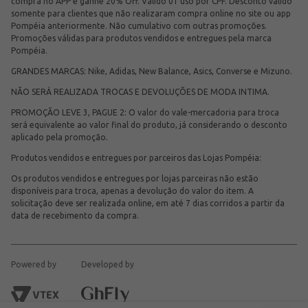
compra no APP e ganhe 20% Off. Válido 01 uso por CPF. Desconto válido
somente para clientes que não realizaram compra online no site ou app
Pompéia anteriormente. Não cumulativo com outras promoções.
Promoções válidas para produtos vendidos e entregues pela marca
Pompéia.
GRANDES MARCAS: Nike, Adidas, New Balance, Asics, Converse e Mizuno.
NÃO SERÁ REALIZADA TROCAS E DEVOLUÇÕES DE MODA INTIMA.
PROMOÇÃO LEVE 3, PAGUE 2: O valor do vale-mercadoria para troca
será equivalente ao valor final do produto, já considerando o desconto
aplicado pela promoção.
Produtos vendidos e entregues por parceiros das Lojas Pompéia:
Os produtos vendidos e entregues por lojas parceiras não estão
disponíveis para troca, apenas a devolução do valor do item. A
solicitação deve ser realizada online, em até 7 dias corridos a partir da
data de recebimento da compra.
Powered by
Developed by