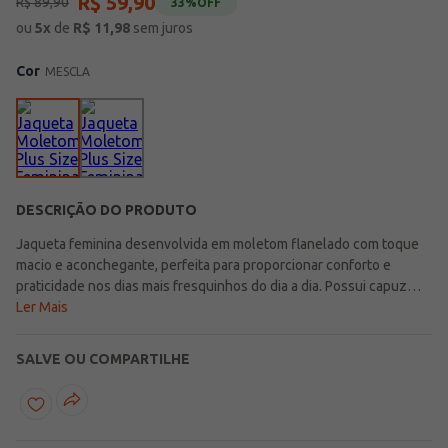
R$
59
,
90
R$
89
,
90
33%
OFF
ou
5
x
de
R$
11,98
sem juros
Cor
MESCLA
DESCRIÇÃO DO PRODUTO
Jaqueta feminina desenvolvida em moletom flanelado com toque
macio e aconchegante, perfeita para proporcionar conforto e
praticidade nos dias mais fresquinhos do dia a dia. Possui capuz
com cordão, mangas longas com punho, acabamentos canelados e
Ler Mais
bolsos frontais funcionais que garantem um caimento confortável
e mais praticidade para a rotina. Seu design básico e versátil facilita
SALVE OU COMPARTILHE
a criação de looks casuais e modernos para diferentes ocasiões.
Uma opção confortável e estilosa, ideal para acompanhar os dias
frios com muito aconchego e praticidade!\n\nTecido: Moletom
Flanelado\nComposição: 94% algodão, 06% poliéster