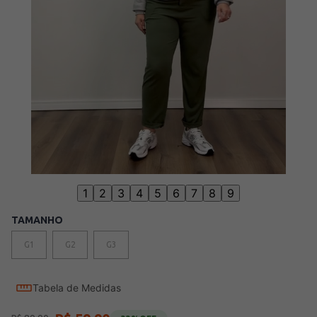
1
2
3
4
5
6
7
8
9
TAMANHO
G1
G2
G3
Tabela de Medidas