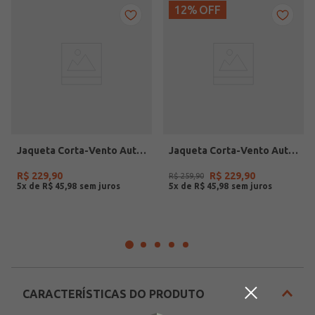
12%
OFF
Jaqueta Corta-Vento Autentique Feminino AZUL
Jaqueta Corta-Vento Autentique Feminino PRETO
R$
229
,
90
R$
229
,
90
R$
259
,
90
5
x de
R$
45
,
98
5
x de
R$
45
,
98
CARACTERÍSTICAS DO PRODUTO