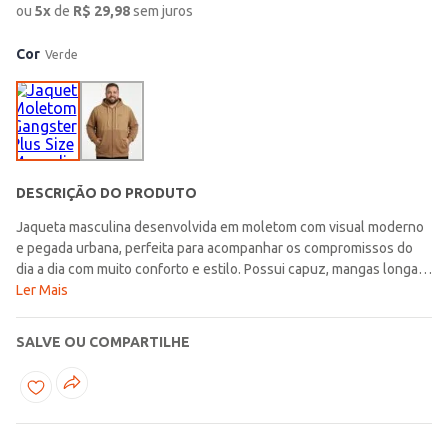
ou
5
x
de
R$
29,98
sem juros
Cor
Verde
DESCRIÇÃO DO PRODUTO
Jaqueta masculina desenvolvida em moletom com visual moderno
e pegada urbana, perfeita para acompanhar os compromissos do
dia a dia com muito conforto e estilo. Possui capuz, mangas longas,
fechamento frontal por zíper e bolsos frontais funcionais que
Ler Mais
garantem praticidade e comodidade durante o uso. Sua composição
com algodão proporciona toque macio e agradável ao vestir,
SALVE OU COMPARTILHE
tornando a peça ideal para os dias mais amenos. O design versátil
facilita combinações com calças jeans, joggers e camisetas, criando
produções casuais cheias de personalidade. Uma opção
confortável e estilosa, ideal para quem busca praticidade sem abrir
mão de um visual moderno!\n\nTecido: Moletom\n\nComposição: