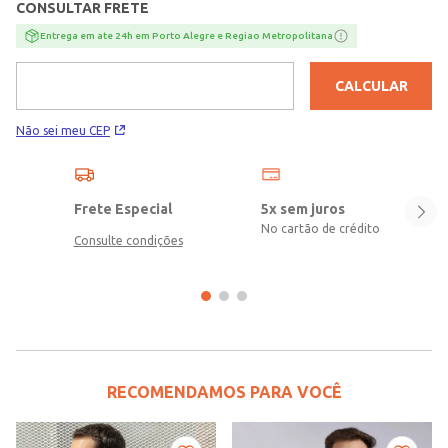
CONSULTAR FRETE
56% poliéster, 44% algodão
Entrega em ate 24h em Porto Alegre e Regiao Metropolitana
CALCULAR
Não sei meu CEP
Frete Especial
5x sem juros
No cartão de crédito
Consulte condições
RECOMENDAMOS PARA VOCÊ