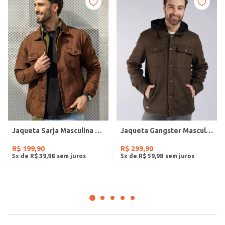
Jaqueta Sarja Masculina MARROM
Jaqueta Gangster Masculina MARROM
R$
199
,
90
R$
299
,
90
5
x de
R$
39
,
98
5
x de
R$
59
,
98