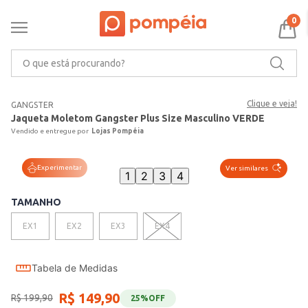
0
O que está procurando?
Clique e veja!
GANGSTER
Jaqueta Moletom Gangster Plus Size Masculino VERDE
Lojas Pompéia
Experimentar
Ver similares
1
2
3
4
TAMANHO
EX1
EX2
EX3
EX4
Tabela de Medidas
R$
149
,
90
R$
199
,
90
25%
OFF