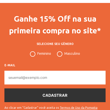
INFORMAÇÕES COMPLEMENTARES
Código Pompéia
70096
Ganhe 15% Off na sua
Vendido Por
Lojas Pompéia
primeira compra no site*
Código Completo
10204807009602
Gênero
Masculino
SELECIONE SEU GÊNERO
Confecção
Plus Size
Feminino
Masculino
Idade
Adulto
E-MAIL
Manga
Longa
E-
mail
Tecido
Moletom
Cores
Verde
Ao clicar em "Cadastrar" você aceita os
Termos de Uso da Pompéia