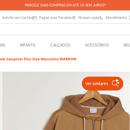
PARCELE SUAS COMPRAS EM ATÉ 5X SEM JUROS*
Solicite seu Cartão
Pague suas Parcelas
Nossas Lojas
Atendimento
ANS
INFANTIL
CALÇADOS
ACESSÓRIOS
BE
om Gangster Plus Size Masculino MARROM
Ver similares