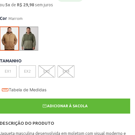
ou
5
x
de
R$
29,98
sem juros
Cor
Marrom
TAMANHO
EX1
EX2
EX3
EX4
Tabela de Medidas
ADICIONAR À SACOLA
DESCRIÇÃO DO PRODUTO
Jaqueta masculina desenvolvida em moletom com visual moderno e