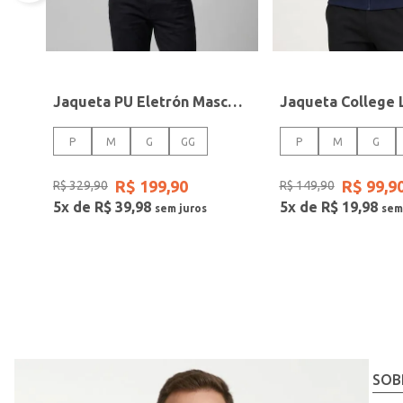
Jaqueta PU Eletrón Masculina PRETO
P
M
G
GG
P
M
G
R$
199
,
90
R$
99
,
9
R$
329
,
90
R$
149
,
90
5
x de
R$
39
,
98
5
x de
R$
19
,
98
SOB