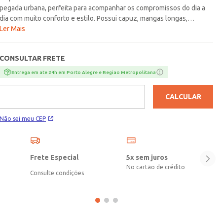
pegada urbana, perfeita para acompanhar os compromissos do dia a
dia com muito conforto e estilo. Possui capuz, mangas longas,
fechamento frontal por zíper e bolsos frontais funcionais que
Ler Mais
garantem praticidade e comodidade durante o uso. Sua composição
com algodão proporciona toque macio e agradável ao vestir, tornando
CONSULTAR FRETE
a peça ideal para os dias mais amenos. O design versátil facilita
combinações com calças jeans, joggers e camisetas, criando
Entrega em ate 24h em Porto Alegre e Regiao Metropolitana
produções casuais cheias de personalidade. Uma opção confortável e
estilosa, ideal para quem busca praticidade sem abrir mão de um
CALCULAR
visual moderno!\n\nTecido: Moletom\n\nComposição: 56% poliéster,
44% algodão
Não sei meu CEP
Frete Especial
5x sem juros
No cartão de crédito
Consulte condições