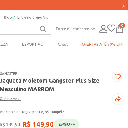
Blog
Entre no Grupo Vip
0
Entre ou cadastre-se
LEZA
ESPORTIVO
CASA
OFERTAS ATÉ 70% OFF
GANGSTER
Jaqueta Moletom Gangster Plus Size
Masculino MARROM
Clique e veja!
Lojas Pompéia
R$
149
,
90
R$
199
,
90
25%
OFF