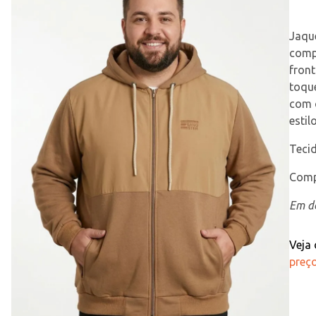
Jaqu
compr
fron
toque
com c
estil
Teci
Comp
Em de
Veja
preço