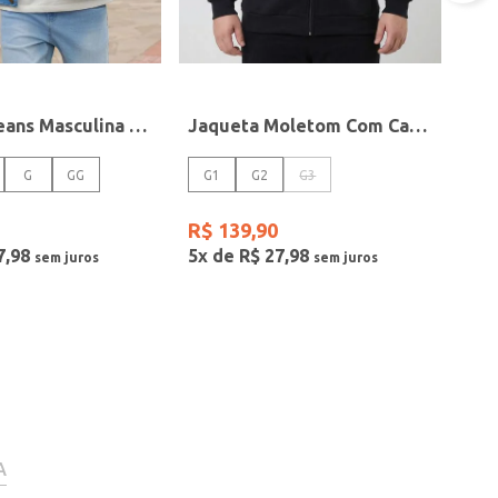
Jaqueta Jeans Masculina AZUL
Jaqueta Moletom Com Capuz Plus Size Masculina PRETO
G
GG
G1
G2
G3
R$
139
,
90
7
,
98
5
x de
R$
27
,
98
A