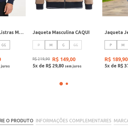
Jaqueta College Listras Masculina MARINHO
Jaqueta Masculina CAQUI
GG
P
M
G
GG
P
M
0
R$
149
,
00
R$
189
,
90
R$
219
,
90
5
x de
R$
29
,
80
5
x de
R$
3
RE O PRODUTO
INFORMAÇÕES COMPLEMENTARES
MARC