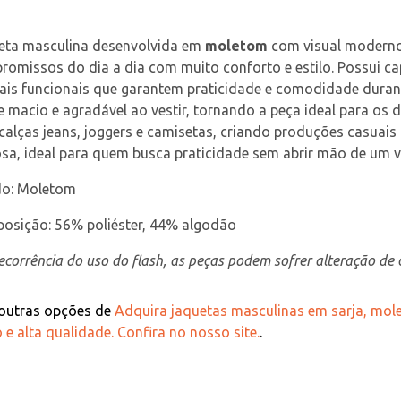
eta masculina desenvolvida em 
moletom
 com visual moderno
omissos do dia a dia com muito conforto e estilo. Possui ca
tais funcionais que garantem praticidade e comodidade dura
 macio e agradável ao vestir, tornando a peça ideal para os d
alças jeans, joggers e camisetas, criando produções casuais
osa, ideal para quem busca praticidade sem abrir mão de um 
do: Moletom
osição: 56% poliéster, 44% algodão
corrência do uso do flash, as peças podem sofrer alteração de c
 outras opções de
Adquira jaquetas masculinas em sarja, mo
 e alta qualidade. Confira no nosso site.
.