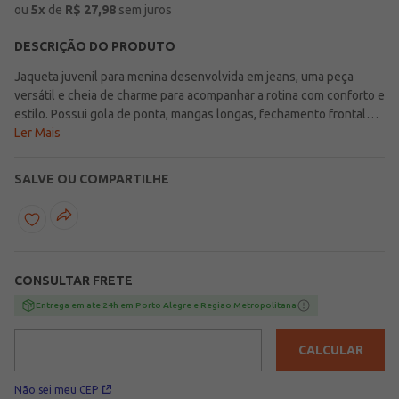
ou
5
x
de
R$
27,98
sem juros
DESCRIÇÃO DO PRODUTO
Jaqueta juvenil para menina desenvolvida em jeans, uma peça
versátil e cheia de charme para acompanhar a rotina com conforto e
estilo. Possui gola de ponta, mangas longas, fechamento frontal
por botões de casa e bolsos frontais funcionais, reunindo detalhes
Ler Mais
clássicos que deixam o visual prático e fácil de combinar no dia a
dia. As aplicações de pedrarias na parte superior frontal valorizam a
SALVE OU COMPARTILHE
peça com um toque delicado e moderno, trazendo mais brilho para
a composição sem perder a versatilidade. Uma escolha especial
para deixar os looks casuais ainda mais estilosos e cheios de
personalidade!\n\nTecido: Jeans\nComposição: 100% jeans
CONSULTAR FRETE
Entrega em ate 24h em Porto Alegre e Regiao Metropolitana
CALCULAR
Não sei meu CEP