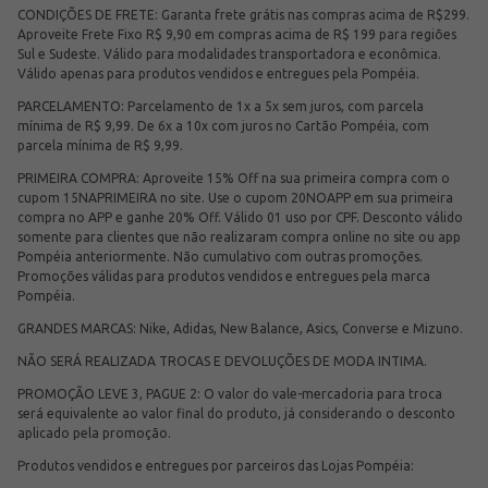
CONDIÇÕES DE FRETE: Garanta frete grátis nas compras acima de R$299.
Aproveite Frete Fixo R$ 9,90 em compras acima de R$ 199 para regiões
Sul e Sudeste. Válido para modalidades transportadora e econômica.
Válido apenas para produtos vendidos e entregues pela Pompéia.
PARCELAMENTO: Parcelamento de 1x a 5x sem juros, com parcela
mínima de R$ 9,99. De 6x a 10x com juros no Cartão Pompéia, com
parcela mínima de R$ 9,99.
PRIMEIRA COMPRA: Aproveite 15% Off na sua primeira compra com o
cupom 15NAPRIMEIRA no site. Use o cupom 20NOAPP em sua primeira
compra no APP e ganhe 20% Off. Válido 01 uso por CPF. Desconto válido
somente para clientes que não realizaram compra online no site ou app
Pompéia anteriormente. Não cumulativo com outras promoções.
Promoções válidas para produtos vendidos e entregues pela marca
Pompéia.
GRANDES MARCAS: Nike, Adidas, New Balance, Asics, Converse e Mizuno.
NÃO SERÁ REALIZADA TROCAS E DEVOLUÇÕES DE MODA INTIMA.
PROMOÇÃO LEVE 3, PAGUE 2: O valor do vale-mercadoria para troca
será equivalente ao valor final do produto, já considerando o desconto
aplicado pela promoção.
Produtos vendidos e entregues por parceiros das Lojas Pompéia: