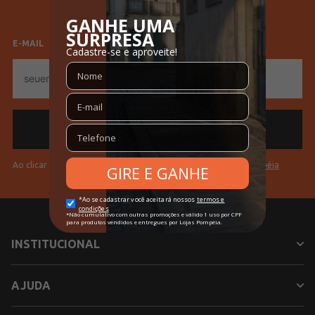
Feminino
Masculino
Cores
Azul
E-MAIL
E-
mail
Ao clicar em "Cadastrar" você aceita os
Termos de Uso da Pompéia
INSTITUCIONAL
AJUDA