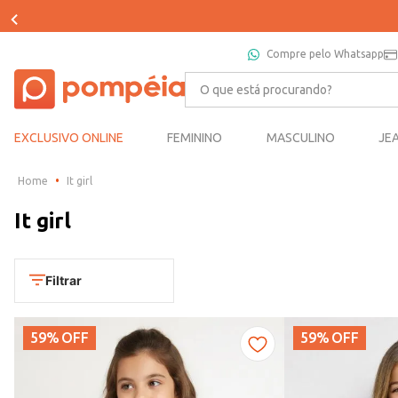
Compre pelo Whatsapp
O que está procurando?
EXCLUSIVO ONLINE
FEMININO
MASCULINO
JE
It girl
It girl
Filtrar
59%
OFF
59%
OFF
Departamento
Infantil
Categoria