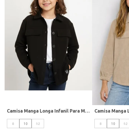
Camisa
Cores
Camisa Manga Longa Infanil Para Menina - PRETO
8
10
12
8
10
12