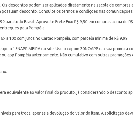
Os descontos podem ser aplicados diretamente na sacola de compras e s
 já possuam desconto. Consulte os termos e condições nas comunicações
 para todo Brasil. Aproveite Frete Fixo R$ 9,90 em compras acima de R$
 entregues pela Pompéia.
 6x a 10x com juros no Cartão Pompéia, com parcela mínima de R$ 9,99.
cupom 15NAPRIMEIRA no site. Use o cupom 20NOAPP em sua primeira com
ite ou app Pompéia anteriormente. Não cumulativo com outras promoções
uno.
á equivalente ao valor final do produto, já considerando o desconto ap
veis para troca, apenas a devolução do valor do item. A solicitação deve s