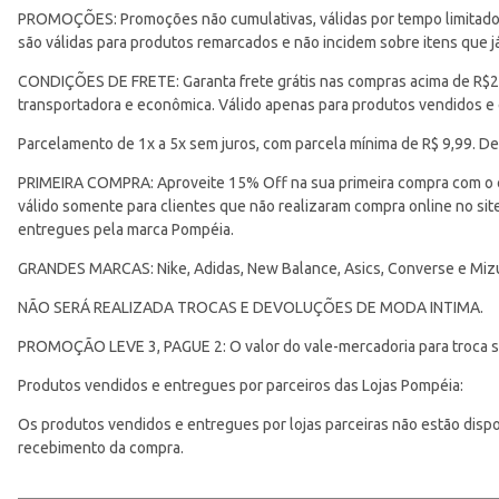
PROMOÇÕES: Promoções não cumulativas, válidas por tempo limitado. 
são válidas para produtos remarcados e não incidem sobre itens que
CONDIÇÕES DE FRETE: Garanta frete grátis nas compras acima de R$299
transportadora e econômica. Válido apenas para produtos vendidos e
Tecido
Parcelamento de 1x a 5x sem juros, com parcela mínima de R$ 9,99. De
PRIMEIRA COMPRA: Aproveite 15% Off na sua primeira compra com o 
válido somente para clientes que não realizaram compra online no s
entregues pela marca Pompéia.
GRANDES MARCAS: Nike, Adidas, New Balance, Asics, Converse e Miz
NÃO SERÁ REALIZADA TROCAS E DEVOLUÇÕES DE MODA INTIMA.
PROMOÇÃO LEVE 3, PAGUE 2: O valor do vale-mercadoria para troca ser
Produtos vendidos e entregues por parceiros das Lojas Pompéia:
Os produtos vendidos e entregues por lojas parceiras não estão disponí
recebimento da compra.