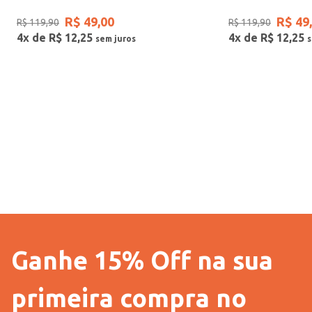
R$
49
,
00
R$
49
,
R$
119
,
90
R$
119
,
90
TAMANHO
4
x de
R$
12
,
25
4
x de
R$
12
,
25
10
Gênero
Ganhe 15% Off na sua
primeira compra no