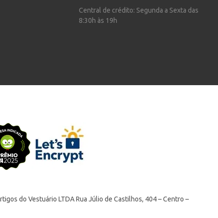
Central de crédito: Segunda a Sexta das
8:30h às 19h
tigos do Vestuário LTDA Rua Júlio de Castilhos, 404 – Centro –