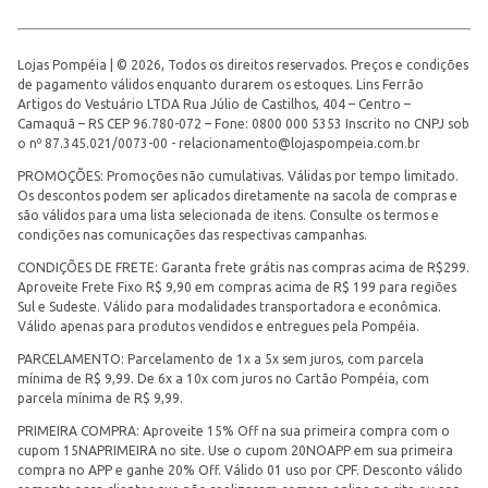
Lojas Pompéia | © 2026, Todos os direitos reservados. Preços e condições
de pagamento válidos enquanto durarem os estoques. Lins Ferrão
Artigos do Vestuário LTDA Rua Júlio de Castilhos, 404 – Centro –
Camaquã – RS CEP 96.780-072 – Fone: 0800 000 5353 Inscrito no CNPJ sob
o nº 87.345.021/0073-00 -
relacionamento@lojaspompeia.com.br
PROMOÇÕES: Promoções não cumulativas. Válidas por tempo limitado.
Os descontos podem ser aplicados diretamente na sacola de compras e
são válidos para uma lista selecionada de itens. Consulte os termos e
condições nas comunicações das respectivas campanhas.
CONDIÇÕES DE FRETE: Garanta frete grátis nas compras acima de R$299.
Aproveite Frete Fixo R$ 9,90 em compras acima de R$ 199 para regiões
Sul e Sudeste. Válido para modalidades transportadora e econômica.
Válido apenas para produtos vendidos e entregues pela Pompéia.
PARCELAMENTO: Parcelamento de 1x a 5x sem juros, com parcela
mínima de R$ 9,99. De 6x a 10x com juros no Cartão Pompéia, com
parcela mínima de R$ 9,99.
PRIMEIRA COMPRA: Aproveite 15% Off na sua primeira compra com o
cupom 15NAPRIMEIRA no site. Use o cupom 20NOAPP em sua primeira
compra no APP e ganhe 20% Off. Válido 01 uso por CPF. Desconto válido