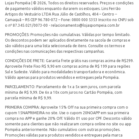
Lojas Pompéia | © 2026, Todos os direitos reservados. Preços e condições
de pagamento válidos enquanto durarem os estoques. Lins Ferrão
Artigos do Vestuário LTDA Rua Júlio de Castilhos, 404 – Centro –
Camaquã – RS CEP 96.780-072 – Fone: 0800 000 5353 Inscrito no CNPJ sob
o nº 87.345.021/0073-00 -
relacionamento@lojaspompeia.com.br
PROMOÇÕES: Promoções não cumulativas. Válidas por tempo limitado.
Os descontos podem ser aplicados diretamente na sacola de compras e
são válidos para uma lista selecionada de itens. Consulte os termos e
condições nas comunicações das respectivas campanhas.
CONDIÇÕES DE FRETE: Garanta frete grátis nas compras acima de R$299.
Aproveite Frete Fixo R$ 9,90 em compras acima de R$ 199 para regiões
Sul e Sudeste. Válido para modalidades transportadora e econômica.
Válido apenas para produtos vendidos e entregues pela Pompéia.
PARCELAMENTO: Parcelamento de 1x a 5x sem juros, com parcela
mínima de R$ 9,99. De 6x a 10x com juros no Cartão Pompéia, com
parcela mínima de R$ 9,99.
PRIMEIRA COMPRA: Aproveite 15% Off na sua primeira compra com o
cupom 15NAPRIMEIRA no site. Use o cupom 20NOAPP em sua primeira
compra no APP e ganhe 20% Off. Válido 01 uso por CPF. Desconto válido
somente para clientes que não realizaram compra online no site ou app
Pompéia anteriormente. Não cumulativo com outras promoções.
Promoções válidas para produtos vendidos e entregues pela marca