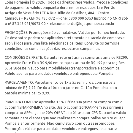
Lojas Pompéia | © 2026, Todos os direitos reservados. Preços e condições
de pagamento válidos enquanto durarem os estoques. Lins Ferrão
Artigos do Vestuário LTDA Rua Júlio de Castilhos, 404 – Centro –
Camaquã – RS CEP 96.780-072 – Fone: 0800 000 5353 Inscrito no CNPJ sob
o nº 87.345.021/0073-00 -
relacionamento@lojaspompeia.com.br
PROMOÇÕES: Promoções não cumulativas. Válidas por tempo limitado.
Os descontos podem ser aplicados diretamente na sacola de compras e
são válidos para uma lista selecionada de itens. Consulte os termos e
condições nas comunicações das respectivas campanhas.
CONDIÇÕES DE FRETE: Garanta frete grátis nas compras acima de R$299.
Aproveite Frete Fixo R$ 9,90 em compras acima de R$ 199 para regiões
Sul e Sudeste. Válido para modalidades transportadora e econômica.
Válido apenas para produtos vendidos e entregues pela Pompéia.
PARCELAMENTO: Parcelamento de 1x a 5x sem juros, com parcela
mínima de R$ 9,99. De 6x a 10x com juros no Cartão Pompéia, com
parcela mínima de R$ 9,99.
PRIMEIRA COMPRA: Aproveite 15% Off na sua primeira compra com o
cupom 15NAPRIMEIRA no site. Use o cupom 20NOAPP em sua primeira
compra no APP e ganhe 20% Off. Válido 01 uso por CPF. Desconto válido
somente para clientes que não realizaram compra online no site ou app
Pompéia anteriormente. Não cumulativo com outras promoções.
Promoções válidas para produtos vendidos e entregues pela marca