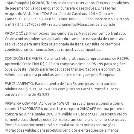
Lojas Pompéia | © 2026, Todos os direitos reservados. Preços e condições
de pagamento válidos enquanto durarem os estoques. Lins Ferrão
Artigos do Vestuário LTDA Rua Júlio de Castilhos, 404 – Centro –
Camaquã – RS CEP 96.780-072 – Fone: 0800 000 5353 Inscrito no CNPJ sob
o nº 87.345.021/0073-00 -
relacionamento@lojaspompeia.com.br
PROMOÇÕES: Promoções não cumulativas. Válidas por tempo limitado.
Os descontos podem ser aplicados diretamente na sacola de compras e
são válidos para uma lista selecionada de itens. Consulte os termos e
condições nas comunicações das respectivas campanhas.
CONDIÇÕES DE FRETE: Garanta frete grátis nas compras acima de R$299.
Aproveite Frete Fixo R$ 9,90 em compras acima de R$ 199 para regiões
Sul e Sudeste. Válido para modalidades transportadora e econômica.
Válido apenas para produtos vendidos e entregues pela Pompéia.
PARCELAMENTO: Parcelamento de 1x a 5x sem juros, com parcela
mínima de R$ 9,99. De 6x a 10x com juros no Cartão Pompéia, com
parcela mínima de R$ 9,99.
PRIMEIRA COMPRA: Aproveite 15% Off na sua primeira compra com o
cupom 15NAPRIMEIRA no site. Use o cupom 20NOAPP em sua primeira
compra no APP e ganhe 20% Off. Válido 01 uso por CPF. Desconto válido
somente para clientes que não realizaram compra online no site ou app
Pompéia anteriormente. Não cumulativo com outras promoções.
Promoções válidas para produtos vendidos e entregues pela marca