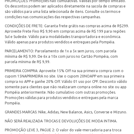
PROMOÇÕES: Promoções não cumulativas. Válidas por tempo limitado.
Os descontos podem ser aplicados diretamente na sacola de compras e
são válidos para uma lista selecionada de itens. Consulte os termos e
condições nas comunicações das respectivas campanhas.
CONDIÇÕES DE FRETE: Garanta frete grátis nas compras acima de R$299.
Aproveite Frete Fixo R$ 9,90 em compras acima de R$ 199 para regiões
Sul e Sudeste. Válido para modalidades transportadora e econômica.
Válido apenas para produtos vendidos e entregues pela Pompéia.
PARCELAMENTO: Parcelamento de 1x a 5x sem juros, com parcela
mínima de R$ 9,99. De 6x a 10x com juros no Cartão Pompéia, com
parcela mínima de R$ 9,99.
PRIMEIRA COMPRA: Aproveite 15% Off na sua primeira compra com o
cupom 15NAPRIMEIRA no site. Use o cupom 20NOAPP em sua primeira
compra no APP e ganhe 20% Off. Válido 01 uso por CPF. Desconto válido
somente para clientes que não realizaram compra online no site ou app
Pompéia anteriormente. Não cumulativo com outras promoções.
Promoções válidas para produtos vendidos e entregues pela marca
Pompéia.
GRANDES MARCAS: Nike, Adidas, New Balance, Asics, Converse e Mizuno.
NÃO SERÁ REALIZADA TROCAS E DEVOLUÇÕES DE MODA INTIMA.
PROMOÇÃO LEVE 3, PAGUE 2: O valor do vale-mercadoria para troca