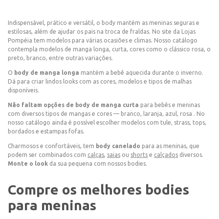
Indispensável, prático e versátil, o body mantém as meninas seguras e
estilosas, além de ajudar os pais na troca de fraldas. No site da Lojas
Pompéia tem modelos para várias ocasiões e climas. Nosso catálogo
contempla modelos de manga longa, curta, cores como o clássico rosa, o
preto, branco, entre outras variações.
O
body de manga longa
mantém a bebê aquecida durante o inverno.
Dá para criar lindos looks com as cores, modelos e tipos de malhas
disponíveis.
Não faltam opções de body de manga curta
para bebês e meninas
com diversos tipos de mangas e cores — branco, laranja, azul, rosa . No
nosso catálogo ainda é possível escolher modelos com tule, strass, tops,
bordados e estampas fofas.
Charmosos e confortáveis, tem
body canelado
para as meninas, que
podem ser combinados com
calças
,
saias
ou
shorts
e
calçados
diversos.
Monte o look
da sua pequena com nossos bodies.
Compre os melhores bodies
para meninas