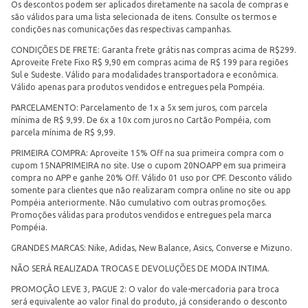
Os descontos podem ser aplicados diretamente na sacola de compras e
são válidos para uma lista selecionada de itens. Consulte os termos e
condições nas comunicações das respectivas campanhas.
CONDIÇÕES DE FRETE: Garanta frete grátis nas compras acima de R$299.
Aproveite Frete Fixo R$ 9,90 em compras acima de R$ 199 para regiões
Sul e Sudeste. Válido para modalidades transportadora e econômica.
Válido apenas para produtos vendidos e entregues pela Pompéia.
PARCELAMENTO: Parcelamento de 1x a 5x sem juros, com parcela
mínima de R$ 9,99. De 6x a 10x com juros no Cartão Pompéia, com
parcela mínima de R$ 9,99.
PRIMEIRA COMPRA: Aproveite 15% Off na sua primeira compra com o
cupom 15NAPRIMEIRA no site. Use o cupom 20NOAPP em sua primeira
compra no APP e ganhe 20% Off. Válido 01 uso por CPF. Desconto válido
somente para clientes que não realizaram compra online no site ou app
Pompéia anteriormente. Não cumulativo com outras promoções.
Promoções válidas para produtos vendidos e entregues pela marca
Pompéia.
GRANDES MARCAS: Nike, Adidas, New Balance, Asics, Converse e Mizuno.
NÃO SERÁ REALIZADA TROCAS E DEVOLUÇÕES DE MODA INTIMA.
PROMOÇÃO LEVE 3, PAGUE 2: O valor do vale-mercadoria para troca
será equivalente ao valor final do produto, já considerando o desconto