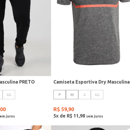
asculina PRETO
GG
P
M
G
GG
00
R$
59
,
90
5
x de
R$
11
,
98