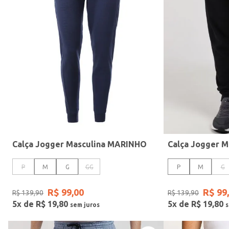
Gênero
Calça Jogger Masculina MARINHO
Calça Jogger M
P
M
G
GG
P
M
G
R$
99
,
00
R$
99
,
R$
139
,
90
R$
139
,
90
5
x de
R$
19
,
80
5
x de
R$
19
,
80