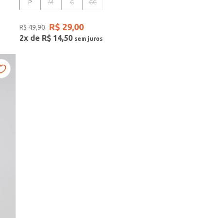
P
M
G
GG
R$
29
,
00
R$
49
,
90
2
x de
R$
14
,
50