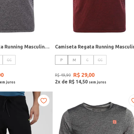
Camiseta Regata Running Masculina CINZA
GG
P
M
G
GG
00
R$
29
,
00
R$
49
,
90
2
x de
R$
14
,
50