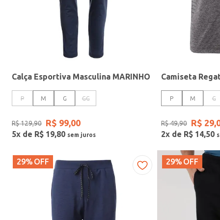
Fitness
Calça Esportiva Masculina MARINHO
P
M
G
GG
P
M
G
R$
99
,
00
R$
29
,
R$
129
,
90
R$
49
,
90
5
x de
R$
19
,
80
2
x de
R$
14
,
50
29%
OFF
29%
OFF