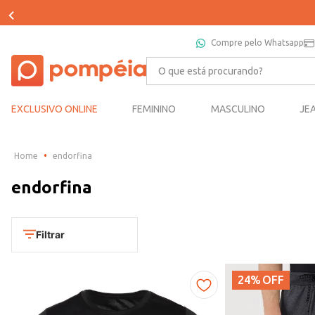
Compre pelo Whatsapp
O que está procurando?
EXCLUSIVO ONLINE
FEMININO
MASCULINO
JE
endorfina​
endorfina​
Filtrar
24%
OFF
Departamento
Masculino