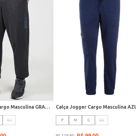
Calça Jogger Cargo Masculina GRAFITE
Calça Jogger Cargo Masculina AZ
GG
P
M
G
GG
00
R$
99
,
00
R$
129
,
90