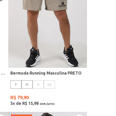
Camiseta Esportiva Dry Masculina MESCLA
Bermuda Running Masculina PRETO
P
M
G
GG
R$
79
,
90
5
x de
R$
15
,
98