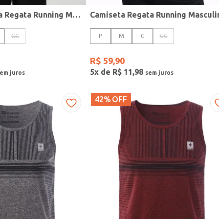
Camiseta Básica Regata Running Masculina PRETO
GG
P
M
G
GG
R$
59
,
90
5
x de
R$
11
,
98
42%
OFF