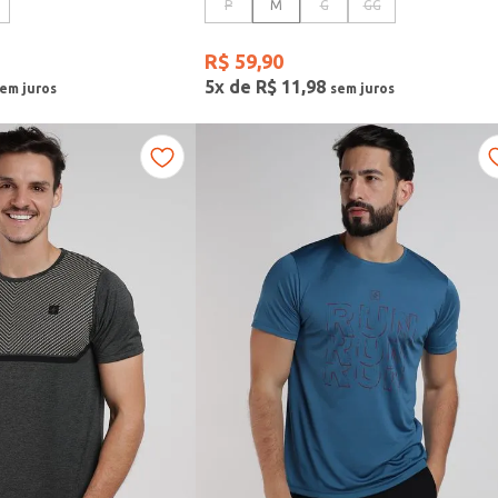
P
M
G
GG
R$
59
,
90
5
x de
R$
11
,
98