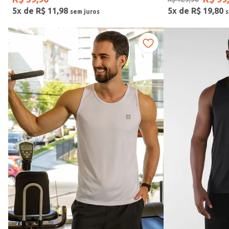
Cores
5
x de
R$
11
,
98
5
x de
R$
19
,
80