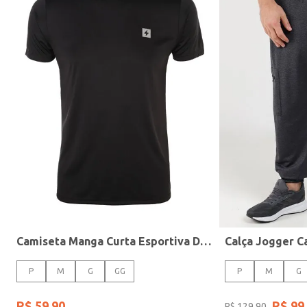
Categoria
Camiseta Manga Curta Esportiva Dry Masculina PRETO
P
M
G
GG
P
M
G
R$
59
,
90
R$
99
,
R$
129
,
90