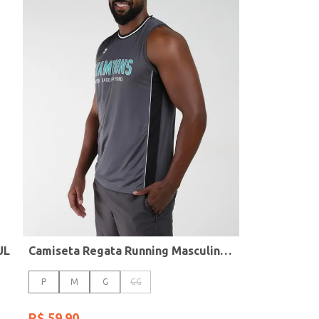
UL
Camiseta Regata Running Masculina GRAFITE
P
M
G
GG
R$
59
,
90