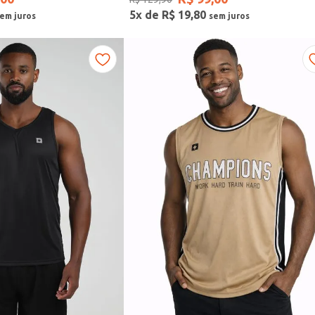
5
x de
R$
19
,
80