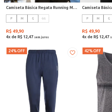
Marca
Camiseta Básica Regata Running Masculina BRANCO
ENDORFINA
TAMANHO
P
M
G
GG
P
M
G
P
Confecção
R$
49
,
90
R$
49
,
90
M
4
x de
R$
12
,
47
4
x de
R$
12
,
47
G
GG
24%
OFF
42%
OFF
G1
G2