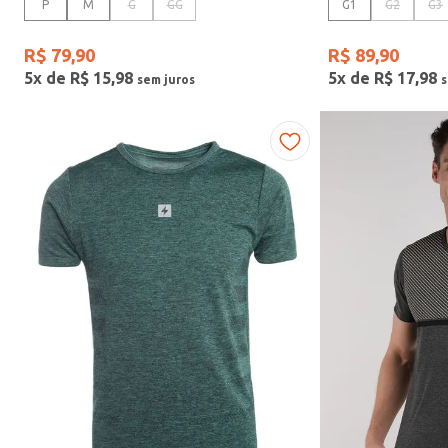
P
M
G
GG
G1
G2
G3
R$
79
,
90
R$
89
,
90
5
x de
R$
15
,
98
5
x de
R$
17
,
98
Idade