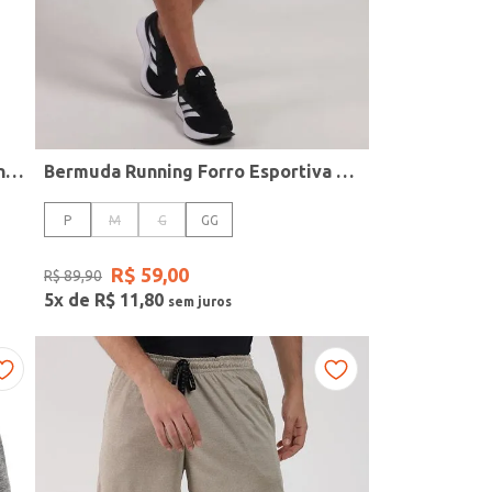
Camiseta Regata Running Masculina VERMELHO
Bermuda Running Forro Esportiva Masculina CHUMBO
P
M
G
GG
R$
59
,
00
R$
89
,
90
5
x de
R$
11
,
80