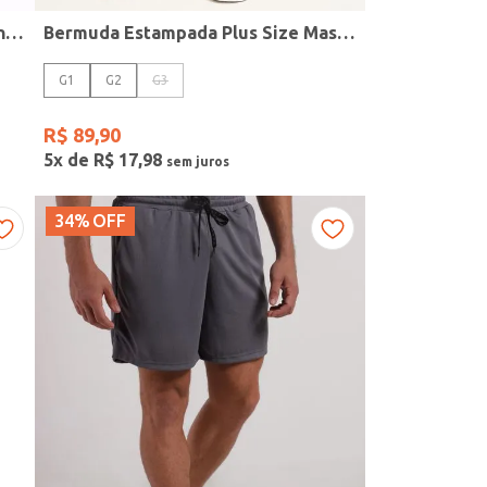
Camiseta Regata Running Masculina CAQUI
Bermuda Estampada Plus Size Masculina MARINHO
G1
G2
G3
R$
89
,
90
5
x de
R$
17
,
98
34%
OFF