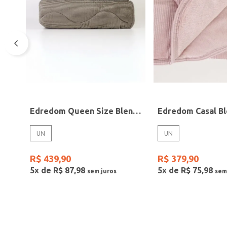
Edredom Queen Size Blend Sense Boss Altenburg VERDE
UN
UN
R$
439
,
90
R$
379
,
90
5
x de
R$
87
,
98
5
x de
R$
75
,
98