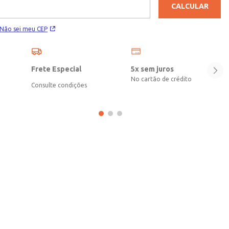
2,40\nObservação: Lado superior em poliéster Flannel Fleece Dobby
CALCULAR
stripe 170g/m² e lado inferior em PV Fleece Pile
160g/m²\nComposição: 100% poliéster
Não sei meu CEP
Frete Especial
5x sem juros
No cartão de crédito
Consulte condições