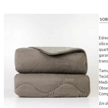
SOB
Edre
silic
quart
garan
trans
Tama
Tecid
Medi
Obser
Comp
Em de