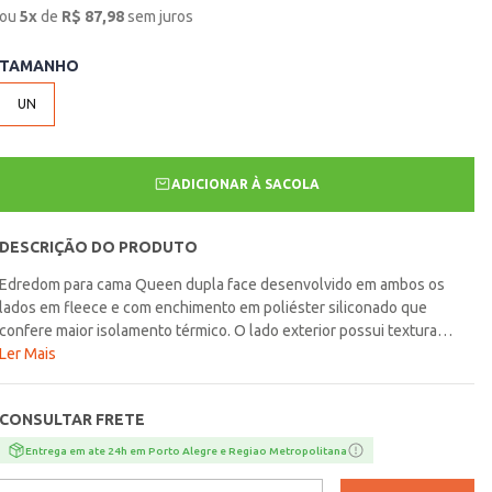
ou
5
x
de
R$
87,98
sem juros
TAMANHO
UN
ADICIONAR À SACOLA
DESCRIÇÃO DO PRODUTO
Edredom para cama Queen dupla face desenvolvido em ambos os
lados em fleece e com enchimento em poliéster siliconado que
confere maior isolamento térmico. O lado exterior possui textura
canelada que traz um visual moderno ao seu quarto, mas com um
Ler Mais
toque de sofisticação. O lado interno apresenta pelagem curta que
proporciona maciez ao toque e vai garantir muitas noites de
CONSULTAR FRETE
aconchego. Aconchego que abraça, o edredom que une maciez,
conforto e elegância para transformar suas noites em puro bem-
Entrega em ate 24h em Porto Alegre e Regiao Metropolitana
estar!\n\nTamanho: Queen\nTecido: Fleece\nMedidas: 2,60m x