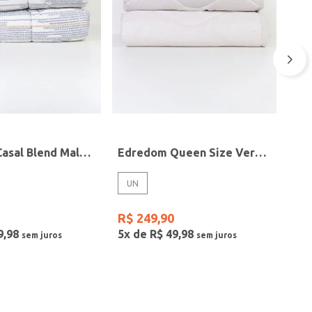
Edredom Casal Blend Malha Altenburg AZUL
Edredom Queen Size Verano Altenburg BEGE
UN
R$
249
,
90
9
,
98
5
x de
R$
49
,
98