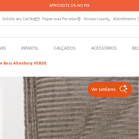
PARCELE SUAS COMPRAS EM ATÉ 5X SEM JUROS*
Solicite seu Cartão
Pague suas Parcelas
Nossas Lojas
Atendimento
ANS
INFANTIL
CALÇADOS
ACESSÓRIOS
BE
e Boss Altenburg VERDE
Ver similares