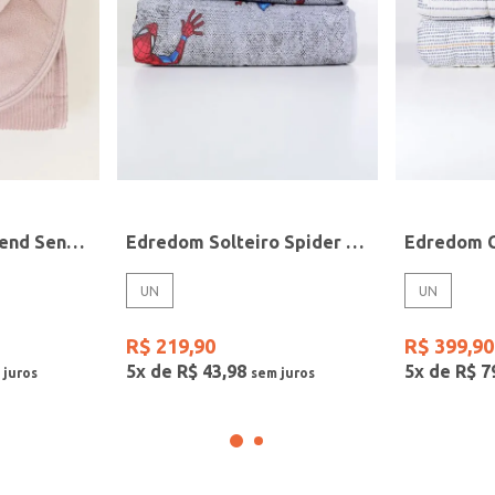
Edredom Casal Blend Sense Boss Altenburg ROSE
Edredom Solteiro Spider Man Marvel CINZA
UN
UN
R$
219
,
90
R$
399
,
90
5
x de
R$
43
,
98
5
x de
R$
7