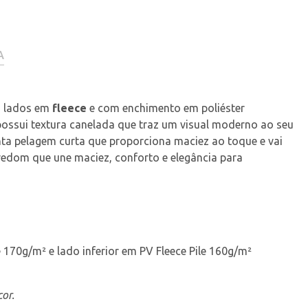
A
 lados em 
fleece
 e com enchimento em poliéster 
possui textura canelada que traz um visual moderno ao seu 
ta pelagem curta que proporciona maciez ao toque e vai 
edom que une maciez, conforto e elegância para 
 170g/m² e lado inferior em PV Fleece Pile 160g/m²
or.