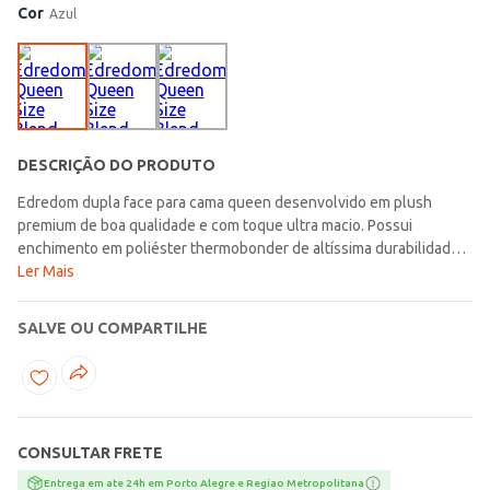
Cor
Azul
DESCRIÇÃO DO PRODUTO
Edredom dupla face para cama queen desenvolvido em plush
premium de boa qualidade e com toque ultra macio. Possui
enchimento em poliéster thermobonder de altíssima durabilidade
que proporcionará alto isolamento térmico, dando o equilíbrio
Ler Mais
perfeito de calor e conforto durante os dias mais frios do ano.
Conta com padronagem de desenhos delicados em alto relevo,
SALVE OU COMPARTILHE
garantindo uma experiência sensorial texturizada de um lado e
plush do outro. O edredom perfeito para decorar seu quarto,
trazendo uma atmosfera de tranquilidade, conforto e sofisticação!
Contém: 01 Edredom Tecido: Plush Premium Tamanho: Queen
Medidas: 2,60m x 2,40m Composição: 100% poliéster Marca:
CONSULTAR FRETE
Altenburg Produto da coleção Outono/Inverno Lojas Pompéia.com
Entrega em ate 24h em Porto Alegre e Regiao Metropolitana