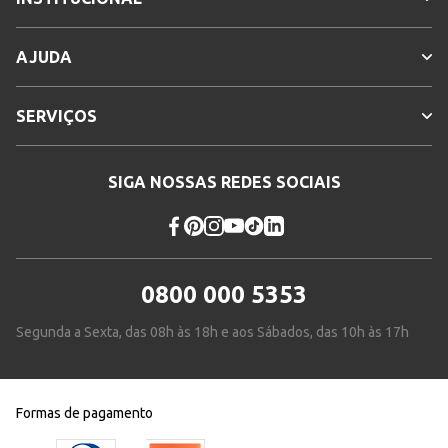
* Para sua segurança, não
Sem troca
efetuamos a troca deste produto.
AJUDA
Cores
Azul
SERVIÇOS
SIGA NOSSAS REDES SOCIAIS
0800 000 5353
Segunda a Sexta, das 08h às 18h e aos Sábados, das 10h às 17h
Formas de pagamento