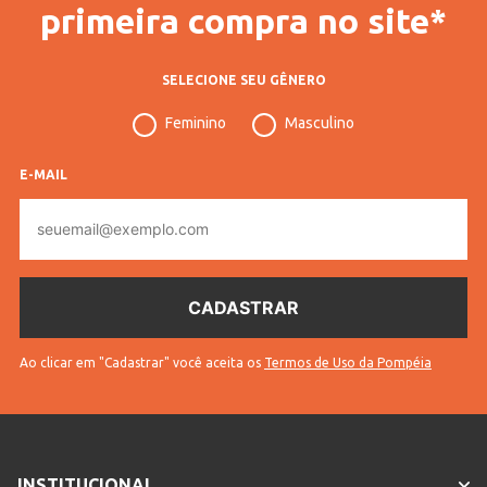
primeira compra no site*
Para troca ou devolução deste
trocas e
produto consulte mais detalhes
.
devoluções
SELECIONE SEU GÊNERO
em
Feminino
Masculino
Veja outras opções de
Edredons Confortáveis para
Todos os Tamanhos e Estilos!
.
E-MAIL
INFORMAÇÕES COMPLEMENTARES
E-
mail
Código
51632
Pompéia
Tamanho
Queen
de Cama
Ao clicar em "Cadastrar" você aceita os
Termos de Uso da Pompéia
Vendido
Lojas Pompéia
Por
Código
10702805163204
Completo
INSTITUCIONAL