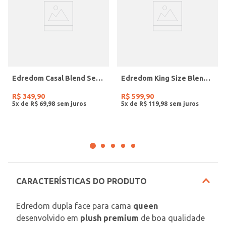
Edredom Casal Blend Sense Pop Up Altenburg VERDE
Edredom King Size Blend Sense Veludo Altenburg CINZA
R$
349
,
90
R$
599
,
90
5
x de
R$
69
,
98
5
x de
R$
119
,
98
CARACTERÍSTICAS DO PRODUTO
Edredom dupla face para cama 
queen
desenvolvido em 
plush premium
 de boa qualidade 