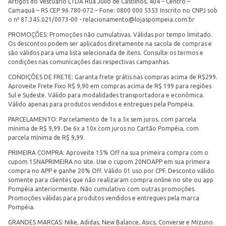
Artigos do Vestuário LTDA Rua Júlio de Castilhos, 404 – Centro –
Camaquã – RS CEP 96.780-072 – Fone: 0800 000 5353 Inscrito no CNPJ sob
o nº 87.345.021/0073-00 -
relacionamento@lojaspompeia.com.br
PROMOÇÕES: Promoções não cumulativas. Válidas por tempo limitado.
Os descontos podem ser aplicados diretamente na sacola de compras e
são válidos para uma lista selecionada de itens. Consulte os termos e
condições nas comunicações das respectivas campanhas.
CONDIÇÕES DE FRETE: Garanta frete grátis nas compras acima de R$299.
Aproveite Frete Fixo R$ 9,90 em compras acima de R$ 199 para regiões
Sul e Sudeste. Válido para modalidades transportadora e econômica.
Válido apenas para produtos vendidos e entregues pela Pompéia.
PARCELAMENTO: Parcelamento de 1x a 5x sem juros, com parcela
mínima de R$ 9,99. De 6x a 10x com juros no Cartão Pompéia, com
parcela mínima de R$ 9,99.
PRIMEIRA COMPRA: Aproveite 15% Off na sua primeira compra com o
cupom 15NAPRIMEIRA no site. Use o cupom 20NOAPP em sua primeira
compra no APP e ganhe 20% Off. Válido 01 uso por CPF. Desconto válido
somente para clientes que não realizaram compra online no site ou app
Pompéia anteriormente. Não cumulativo com outras promoções.
Promoções válidas para produtos vendidos e entregues pela marca
Pompéia.
GRANDES MARCAS: Nike, Adidas, New Balance, Asics, Converse e Mizuno.