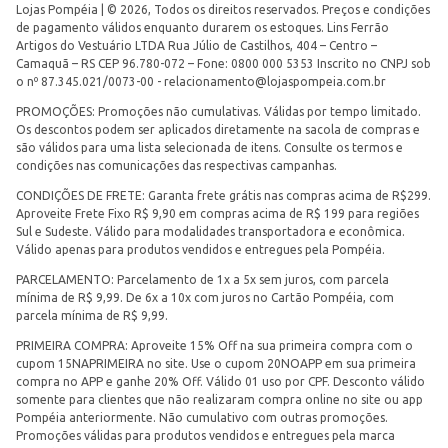
Lojas Pompéia | © 2026, Todos os direitos reservados. Preços e condições
de pagamento válidos enquanto durarem os estoques. Lins Ferrão
Artigos do Vestuário LTDA Rua Júlio de Castilhos, 404 – Centro –
Camaquã – RS CEP 96.780-072 – Fone: 0800 000 5353 Inscrito no CNPJ sob
o nº 87.345.021/0073-00 -
relacionamento@lojaspompeia.com.br
PROMOÇÕES: Promoções não cumulativas. Válidas por tempo limitado.
Os descontos podem ser aplicados diretamente na sacola de compras e
são válidos para uma lista selecionada de itens. Consulte os termos e
condições nas comunicações das respectivas campanhas.
CONDIÇÕES DE FRETE: Garanta frete grátis nas compras acima de R$299.
Aproveite Frete Fixo R$ 9,90 em compras acima de R$ 199 para regiões
Sul e Sudeste. Válido para modalidades transportadora e econômica.
Válido apenas para produtos vendidos e entregues pela Pompéia.
PARCELAMENTO: Parcelamento de 1x a 5x sem juros, com parcela
mínima de R$ 9,99. De 6x a 10x com juros no Cartão Pompéia, com
parcela mínima de R$ 9,99.
PRIMEIRA COMPRA: Aproveite 15% Off na sua primeira compra com o
cupom 15NAPRIMEIRA no site. Use o cupom 20NOAPP em sua primeira
compra no APP e ganhe 20% Off. Válido 01 uso por CPF. Desconto válido
somente para clientes que não realizaram compra online no site ou app
Pompéia anteriormente. Não cumulativo com outras promoções.
Promoções válidas para produtos vendidos e entregues pela marca