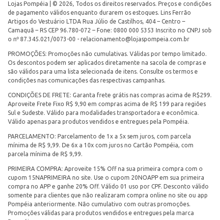
Lojas Pompéia | © 2026, Todos os direitos reservados. Preços e condições
de pagamento válidos enquanto durarem os estoques. Lins Ferrão
Artigos do Vestuário LTDA Rua Júlio de Castilhos, 404 – Centro –
Camaquã – RS CEP 96.780-072 – Fone: 0800 000 5353 Inscrito no CNPJ sob
o nº 87.345.021/0073-00 -
relacionamento@lojaspompeia.com.br
PROMOÇÕES: Promoções não cumulativas. Válidas por tempo limitado.
Os descontos podem ser aplicados diretamente na sacola de compras e
são válidos para uma lista selecionada de itens. Consulte os termos e
condições nas comunicações das respectivas campanhas.
CONDIÇÕES DE FRETE: Garanta frete grátis nas compras acima de R$299.
Aproveite Frete Fixo R$ 9,90 em compras acima de R$ 199 para regiões
Sul e Sudeste. Válido para modalidades transportadora e econômica.
Válido apenas para produtos vendidos e entregues pela Pompéia.
PARCELAMENTO: Parcelamento de 1x a 5x sem juros, com parcela
mínima de R$ 9,99. De 6x a 10x com juros no Cartão Pompéia, com
parcela mínima de R$ 9,99.
PRIMEIRA COMPRA: Aproveite 15% Off na sua primeira compra com o
cupom 15NAPRIMEIRA no site. Use o cupom 20NOAPP em sua primeira
compra no APP e ganhe 20% Off. Válido 01 uso por CPF. Desconto válido
somente para clientes que não realizaram compra online no site ou app
Pompéia anteriormente. Não cumulativo com outras promoções.
Promoções válidas para produtos vendidos e entregues pela marca