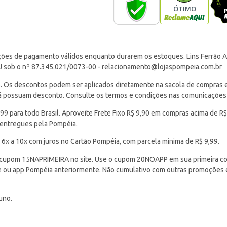
ções de pagamento válidos enquanto durarem os estoques. Lins Ferrão Ar
J sob o nº 87.345.021/0073-00 -
relacionamento@lojaspompeia.com.br
Os descontos podem ser aplicados diretamente na sacola de compras e s
 já possuam desconto. Consulte os termos e condições nas comunicações
 para todo Brasil. Aproveite Frete Fixo R$ 9,90 em compras acima de R$
 entregues pela Pompéia.
 6x a 10x com juros no Cartão Pompéia, com parcela mínima de R$ 9,99.
cupom 15NAPRIMEIRA no site. Use o cupom 20NOAPP em sua primeira com
ite ou app Pompéia anteriormente. Não cumulativo com outras promoções
uno.