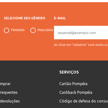
SELECIONE SEU GÊNERO
E-MAIL
E-
Feminino
Masculino
mail
Ao clicar em "Cadastrar" você aceita o
SERVIÇOS
mprar
Cartão Pompéia
frequentes
Cashback Pompéia
 devoluções
Código de defesa do cons