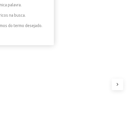
nica palavra.
ricos na busca.
nimos do termo desejado.