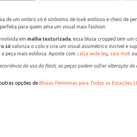
usa de um ombro só é sinônimo de look estiloso e cheio de p
 perfeita para quem ama um visual mais fashion.
nvolvida em 
malha texturizada
, essa blusa cropped tem um 
o só
 valoriza o colo e cria um visual assimétrico incrível e s
 a peça mais estilosa. Aposte com 
calça wide leg
, 
saia midi
 ou
corrência do uso do flash, as peças podem sofrer alteração de c
 outras opções de
Blusas Femininas para Todas as Estações |