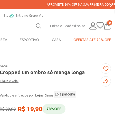
Blog
Entre no Grupo Vip
0
Entre ou cadastre-se
LEZA
ESPORTIVO
CASA
OFERTAS ATÉ 70% OFF
GANG
Cropped um ombro só manga longa
Clique e veja!
Loja parceira
Lojas Gang
R$
19
,
90
R$
89
,
90
78%
OFF