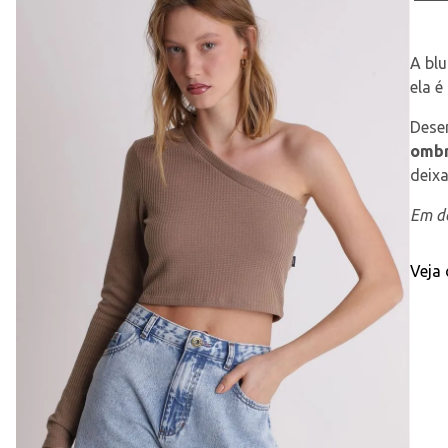
A bl
ela é
Dese
ombr
deixa
Em de
Veja