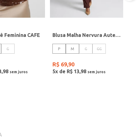
tê Feminina CAFE
Blusa Malha Nervura Autentique Feminina MARROM
G
P
M
G
GG
R$
69
,
90
3
,
98
5
x de
R$
13
,
98
A