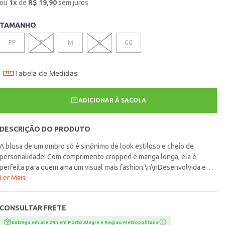
ou
1
x
de
R$
19,90
sem juros
TAMANHO
PP
P
M
G
GG
Tabela de Medidas
ADICIONAR À SACOLA
DESCRIÇÃO DO PRODUTO
A blusa de um ombro só é sinônimo de look estiloso e cheio de
personalidade! Com comprimento cropped e manga longa, ela é
perfeita para quem ama um visual mais fashion.\n\nDesenvolvida em
malha texturizada, essa blusa cropped tem um caimento mais
Ler Mais
ajustado e um toque macio. O design de um ombro só valoriza o colo
e cria um visual assimétrico incrível e super atual, enquanto a manga
CONSULTAR FRETE
longa equilibra a proposta e deixa a peça mais estilosa. Aposte com
calça wide leg, saia midi ou short jeans para um look equilibrado!
Entrega em ate 24h em Porto Alegre e Regiao Metropolitana