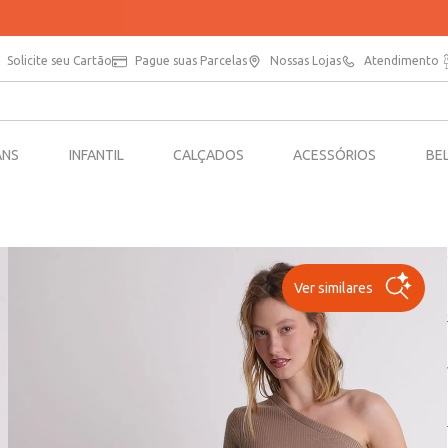
APROVEITE 20% OFF NA SUA PRIMEIRA COMPRA NO APP*
Solicite seu Cartão
Pague suas Parcelas
Nossas Lojas
Atendimento
ANS
INFANTIL
CALÇADOS
ACESSÓRIOS
BE
Ver similares