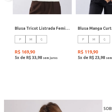
Blusa Tricot Listrada Feminina BRANCO/BRANCO/PRETO
P
M
G
P
M
G
R$
169
,
90
R$
119
,
90
5
x de
R$
33
,
98
5
x de
R$
23
,
98
SOB