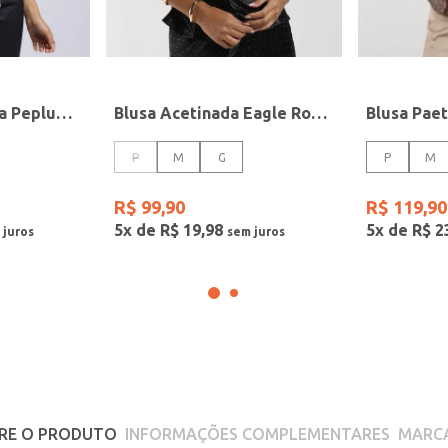
Blusa Manga Curta Peplum Com Torção Feminina PRETO
Blusa Acetinada Eagle Rock Feminina PRETO
Blusa Pae
P
M
G
P
M
R$
99
,
90
R$
119
,
90
5
x de
R$
19
,
98
5
x de
R$
2
RE O PRODUTO
INFORMAÇÕES COMPLEMENTARES
MARC