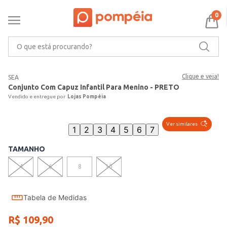
0
O que está procurando?
Clique e veja!
SEA
Conjunto Com Capuz Infantil Para Menino - PRETO
Lojas Pompéia
Ver similares
1
2
3
4
5
6
7
TAMANHO
4
6
8
10
Tabela de Medidas
R$
109
,
90