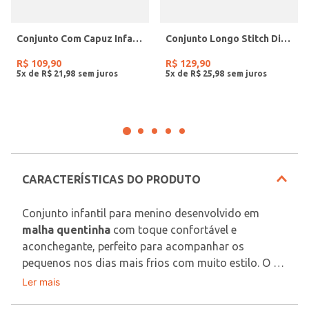
Conjunto Com Capuz Infantil Para Menino - CHUMBO
Conjunto Longo Stitch Disney Juvenil Para Menina - MARINHO
R$
109
,
90
R$
129
,
90
5
x de
R$
21
,
98
5
x de
R$
25
,
98
CARACTERÍSTICAS DO PRODUTO
Conjunto infantil para menino desenvolvido em 
malha quentinha
 com toque confortável e 
aconchegante, perfeito para acompanhar os 
pequenos nos dias mais frios com muito estilo. O 
blusão possui forro em pelos sintéticos sherpa, 
Ler mais
Tecido: Malha
capuz, fechamento frontal por zíper, mangas longas 
Composição: 100% poliéster