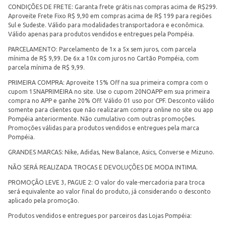
CONDIÇÕES DE FRETE: Garanta frete grátis nas compras acima de R$299.
Aproveite Frete Fixo R$ 9,90 em compras acima de R$ 199 para regiões
Sul e Sudeste. Válido para modalidades transportadora e econômica.
Válido apenas para produtos vendidos e entregues pela Pompéia.
PARCELAMENTO: Parcelamento de 1x a 5x sem juros, com parcela
mínima de R$ 9,99. De 6x a 10x com juros no Cartão Pompéia, com
parcela mínima de R$ 9,99.
PRIMEIRA COMPRA: Aproveite 15% Off na sua primeira compra com o
cupom 15NAPRIMEIRA no site. Use o cupom 20NOAPP em sua primeira
compra no APP e ganhe 20% Off. Válido 01 uso por CPF. Desconto válido
somente para clientes que não realizaram compra online no site ou app
Pompéia anteriormente. Não cumulativo com outras promoções.
Promoções válidas para produtos vendidos e entregues pela marca
Pompéia.
GRANDES MARCAS: Nike, Adidas, New Balance, Asics, Converse e Mizuno.
NÃO SERÁ REALIZADA TROCAS E DEVOLUÇÕES DE MODA INTIMA.
PROMOÇÃO LEVE 3, PAGUE 2: O valor do vale-mercadoria para troca
será equivalente ao valor final do produto, já considerando o desconto
aplicado pela promoção.
Produtos vendidos e entregues por parceiros das Lojas Pompéia: