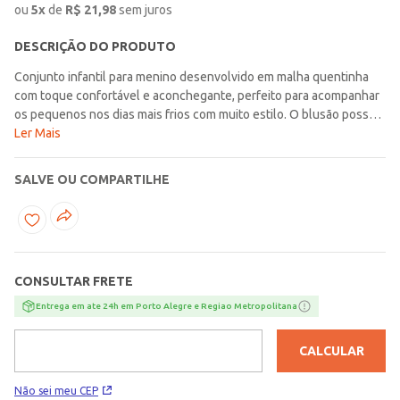
ou
5
x
de
R$
21,98
sem juros
DESCRIÇÃO DO PRODUTO
Conjunto infantil para menino desenvolvido em malha quentinha
com toque confortável e aconchegante, perfeito para acompanhar
os pequenos nos dias mais frios com muito estilo. O blusão possui
forro em pelos sintéticos sherpa, capuz, fechamento frontal por
Ler Mais
zíper, mangas longas com punho, acabamentos canelados e bolsos
frontais funcionais que garantem proteção, praticidade e conforto
SALVE OU COMPARTILHE
para a rotina. A calça conta com forro flanelado, cós elástico,
bolsos funcionais e barra com punho, proporcionando liberdade de
movimentos e um caimento confortável durante o uso. O
diferencial fica por conta do recorte em tom contrastante na
jaqueta e das escritas da marca em alto relevo, trazendo um visual
CONSULTAR FRETE
moderno e cheio de personalidade para a peça. Uma opção
confortável e estilosa, ideal para compor looks quentinhos e
Entrega em ate 24h em Porto Alegre e Regiao Metropolitana
modernos para diferentes momentos do dia a dia!\n\nTecido:
Malha\nComposição: 100% poliéster
CALCULAR
Não sei meu CEP