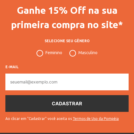
Modelo
Curto
Ganhe 15% Off na sua
Vendido Por
Lojas Pompéia
primeira compra no site*
Código Completo
10307606140103
Gênero
Feminino
SELECIONE SEU GÊNERO
Idade
Infantil
Feminino
Masculino
Manga
Curta
E-MAIL
Gola
Gola Redonda
E-
mail
Cores
Off White
Personagens
Stitch
Ao clicar em "Cadastrar" você aceita os
Termos de Uso da Pompéia