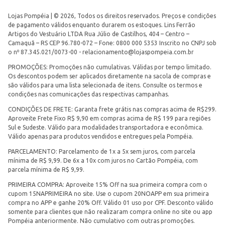
Lojas Pompéia | © 2026, Todos os direitos reservados. Preços e condições
de pagamento válidos enquanto durarem os estoques. Lins Ferrão
Artigos do Vestuário LTDA Rua Júlio de Castilhos, 404 – Centro –
Camaquã – RS CEP 96.780-072 – Fone: 0800 000 5353 Inscrito no CNPJ sob
o nº 87.345.021/0073-00 -
relacionamento@lojaspompeia.com.br
PROMOÇÕES: Promoções não cumulativas. Válidas por tempo limitado.
Os descontos podem ser aplicados diretamente na sacola de compras e
são válidos para uma lista selecionada de itens. Consulte os termos e
condições nas comunicações das respectivas campanhas.
CONDIÇÕES DE FRETE: Garanta frete grátis nas compras acima de R$299.
Aproveite Frete Fixo R$ 9,90 em compras acima de R$ 199 para regiões
Sul e Sudeste. Válido para modalidades transportadora e econômica.
Válido apenas para produtos vendidos e entregues pela Pompéia.
PARCELAMENTO: Parcelamento de 1x a 5x sem juros, com parcela
mínima de R$ 9,99. De 6x a 10x com juros no Cartão Pompéia, com
parcela mínima de R$ 9,99.
PRIMEIRA COMPRA: Aproveite 15% Off na sua primeira compra com o
cupom 15NAPRIMEIRA no site. Use o cupom 20NOAPP em sua primeira
compra no APP e ganhe 20% Off. Válido 01 uso por CPF. Desconto válido
somente para clientes que não realizaram compra online no site ou app
Pompéia anteriormente. Não cumulativo com outras promoções.