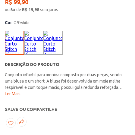
R$
99
,
90
ou
5
x
de
R$
19,98
sem juros
Cor
Off white
DESCRIÇÃO DO PRODUTO
Conjunto infantil para menina composto por duas peças, sendo
uma blusa e um short. A blusa foi desenvolvida em meia malha
respirável e com toque macio, possui gola redonda reforçada
internamente, mangas curtas e acabamentos simples. Conta com
Ler Mais
comprimento cropped e diferencial de estampa do stitch na parte
frontal, que adiciona um toque lúdico e cheio de personalidade ao
SALVE OU COMPARTILHE
visual, deixando a peça ainda mais charmosa. O short foi
desenvolvido em moletinho, um tecido macio com textura sutil na
parte interna, ele apresenta cós volumoso elástico com cordão
decorativo e acabamentos simples. Na parte inferior possui