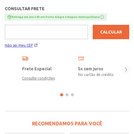
estampa do Stitch. Conforto e fofura em dose dupla, aquele
CONSULTAR FRETE
conjunto básico que não pode faltar no guarda-roupas
infantil!\n\nTecido Blusa: Meia Malha\nTecido Short:
Entrega em ate 24h em Porto Alegre e Regiao Metropolitana
Moletinho\nComposição: 100% algodão
CALCULAR
Não sei meu CEP
Frete Especial
5x sem juros
No cartão de crédito
Consulte condições
RECOMENDAMOS PARA VOCÊ