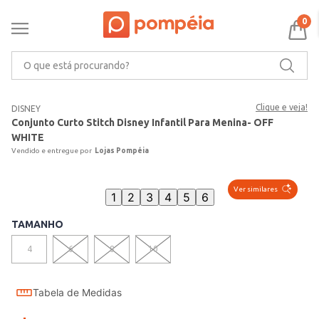
0
O que está procurando?
Clique e veja!
DISNEY
Conjunto Curto Stitch Disney Infantil Para Menina- OFF
WHITE
Lojas Pompéia
Ver similares
1
2
3
4
5
6
TAMANHO
4
6
8
10
Tabela de Medidas