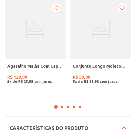
Agasalho Malha Com Capuz Infantil Para Menino - PRETO
Conjunto Longo Moletom Infantil Para Menina- ROSA
R$
129
,
90
R$
59
,
90
5
x de
R$
25
,
98
5
x de
R$
11
,
98
CARACTERÍSTICAS DO PRODUTO