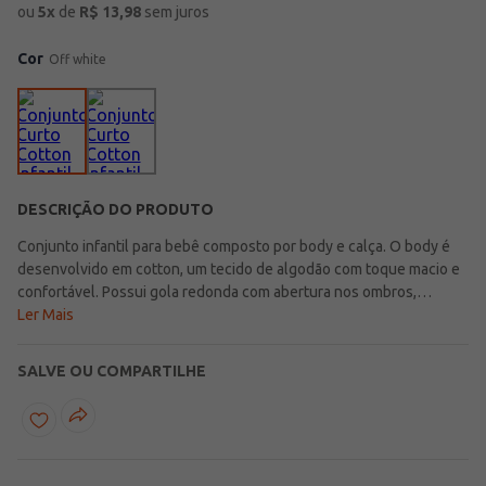
ou
5
x
de
R$
13,98
sem juros
Cor
Off white
DESCRIÇÃO DO PRODUTO
Conjunto infantil para bebê composto por body e calça. O body é
desenvolvido em cotton, um tecido de algodão com toque macio e
confortável. Possui gola redonda com abertura nos ombros,
mangas curtas, fechamento entrepernas por botões de pressão,
Ler Mais
além de estampa de ursinho na parte frontal. A calça é
desenvolvida em malha um tecido encorpado. Apresenta cós
SALVE OU COMPARTILHE
elástico com cordão funcional para ajuste, bolsos frontais
funcionais e barra com acabamento em punho elástico. O conjunto
perfeito para os pequenos aproveitarem cada momento!\n\nTecido
body: Cotton\nTecido calça: Malha\nComposição: 95% algodão,
05% elastanoComposição: 100% algodão