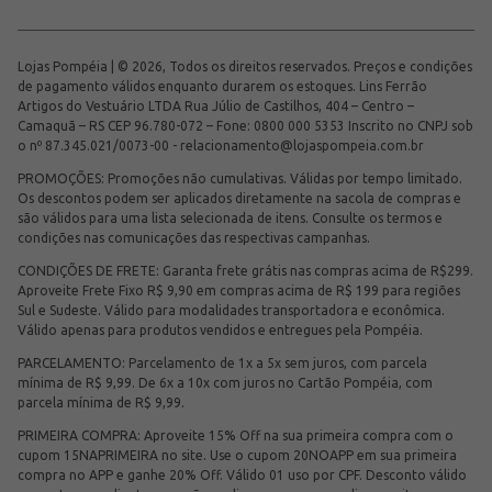
Lojas Pompéia | © 2026, Todos os direitos reservados. Preços e condições
de pagamento válidos enquanto durarem os estoques. Lins Ferrão
Artigos do Vestuário LTDA Rua Júlio de Castilhos, 404 – Centro –
Camaquã – RS CEP 96.780-072 – Fone: 0800 000 5353 Inscrito no CNPJ sob
o nº 87.345.021/0073-00 -
relacionamento@lojaspompeia.com.br
PROMOÇÕES: Promoções não cumulativas. Válidas por tempo limitado.
Os descontos podem ser aplicados diretamente na sacola de compras e
são válidos para uma lista selecionada de itens. Consulte os termos e
condições nas comunicações das respectivas campanhas.
CONDIÇÕES DE FRETE: Garanta frete grátis nas compras acima de R$299.
Aproveite Frete Fixo R$ 9,90 em compras acima de R$ 199 para regiões
Sul e Sudeste. Válido para modalidades transportadora e econômica.
Válido apenas para produtos vendidos e entregues pela Pompéia.
PARCELAMENTO: Parcelamento de 1x a 5x sem juros, com parcela
mínima de R$ 9,99. De 6x a 10x com juros no Cartão Pompéia, com
parcela mínima de R$ 9,99.
PRIMEIRA COMPRA: Aproveite 15% Off na sua primeira compra com o
cupom 15NAPRIMEIRA no site. Use o cupom 20NOAPP em sua primeira
compra no APP e ganhe 20% Off. Válido 01 uso por CPF. Desconto válido