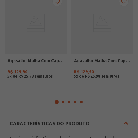
Agasalho Malha Com Capuz Infantil Para Menino - MESCLA
Agasalho Malha Com Capuz Infantil Para Menino - PRETO
R$
129
,
90
R$
129
,
90
5
x de
R$
25
,
98
5
x de
R$
25
,
98
CARACTERÍSTICAS DO PRODUTO