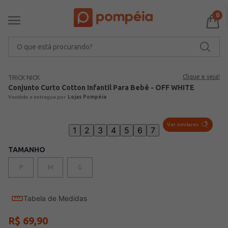
0
O que está procurando?
Clique e veja!
TRICK NICK
Conjunto Curto Cotton Infantil Para Bebê - OFF WHITE
Lojas Pompéia
Ver similares
1
2
3
4
5
6
7
TAMANHO
P
M
G
Tabela de Medidas
R$
69
,
90